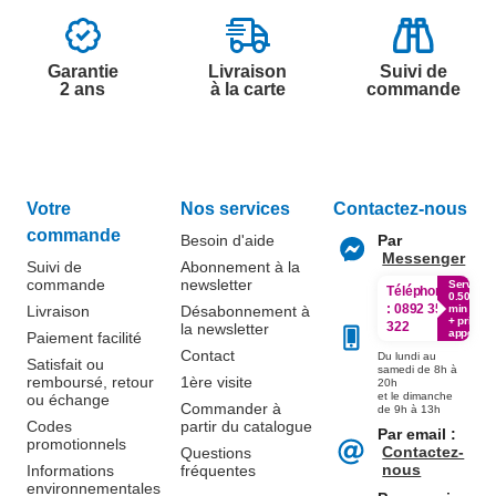
Garantie
Livraison
Suivi de
2 ans
à la carte
commande
Votre
Nos services
Contactez-nous
commande
Besoin d'aide
Par
Messenger
Suivi de
Abonnement à la
commande
newsletter
Service
Téléphone
0.50€ /
:
0892 350
Livraison
Désabonnement à
min
+ prix
322
la newsletter
appel
Paiement facilité
Contact
Du lundi au
Satisfait ou
samedi de 8h à
remboursé, retour
1ère visite
20h
et le dimanche
ou échange
Commander à
de 9h à 13h
Codes
partir du catalogue
Par email :
promotionnels
Contactez-
Questions
nous
Informations
fréquentes
environnementales