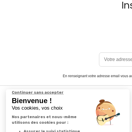
In
En renseignant votre adresse email vous ac
Satisfait
Service client
ou remboursé
à votre écoute