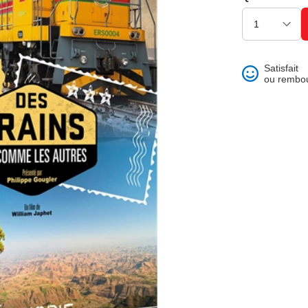
ons et best of
Satisfait
ou rembo
 folklore