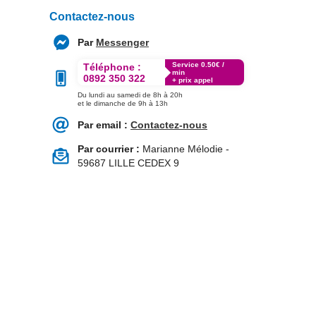
Contactez-nous
Par
Messenger
Service 0.50€ /
Téléphone :
min
0892 350 322
+ prix appel
Du lundi au samedi de 8h à 20h
et le dimanche de 9h à 13h
Par email :
Contactez-nous
Par courrier :
Marianne Mélodie -
59687 LILLE CEDEX 9