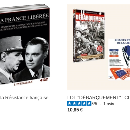
 la Résistance française
LOT "DÉBARQUEMENT" : C
5
/
5
-
1
avis
10,85 €