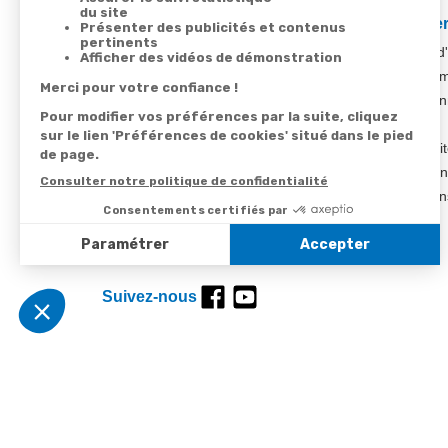
Votre commande
Nos ser
Suivi de commande
Besoin d
Livraison
Abonneme
Paiement facilité
Désabonn
Satisfait ou remboursé, retour ou échange
Contact
Codes promotionnels
1ère visi
Informations environnementales des
Commande
produits
Question
Suivez-nous