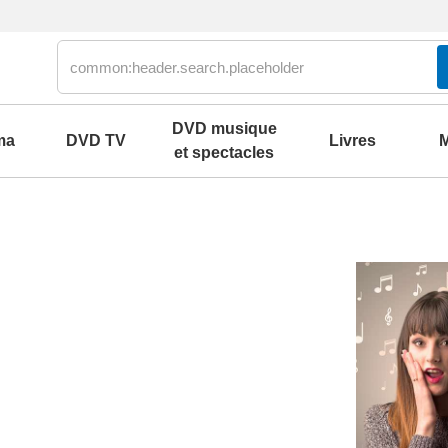
DVD musique
ma
DVD TV
Livres
M
et spectacles
olklore
2000
our
2010
s parlés
2020
ons et best of