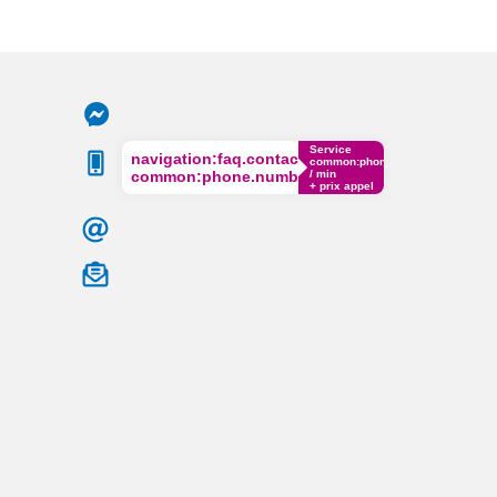
Service
navigation:faq.contact.phone
common:phone.cost€
common:phone.number
/ min
+ prix appel