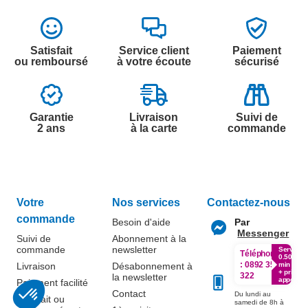
Satisfait
Service client
Paiement
ou remboursé
à votre écoute
sécurisé
Garantie
Livraison
Suivi de
2 ans
à la carte
commande
Votre
Nos services
Contactez-nous
commande
Besoin d'aide
Par
Messenger
Suivi de
Abonnement à la
commande
newsletter
Service
Téléphone
0.50€ /
:
0892 350
Livraison
Désabonnement à
min
+ prix
322
la newsletter
appel
Paiement facilité
Contact
Du lundi au
Satisfait ou
samedi de 8h à