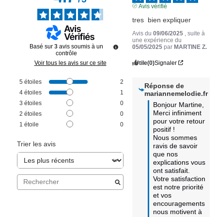
Avis vérifié
tres  bien expliquer
Avis du
09/06/2025
, suite à
une expérience du
Basé sur
3
avis soumis à un
05/05/2025
par
MARTINE Z.
contrôle
Utile
(0)
Signaler
Voir tous les avis sur ce site
5
étoiles
2
Réponse de
4
étoiles
1
mariannemelodie.fr
3
étoiles
0
Bonjour Martine, 

Merci infiniment 
2
étoiles
0
pour votre retour 
1
étoile
0
positif ! 

Nous sommes 
Trier les avis
ravis de savoir 
que nos 
explications vous 
ont satisfait. 
Votre satisfaction 
est notre priorité 
et vos 
encouragements 
nous motivent à 