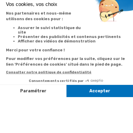
Votre
Nos services
Contactez-nous
commande
Besoin d'aide
Par
Messenger
Suivi de
Abonnement à la
commande
newsletter
Service
Téléphone
0.50€ /
:
0892 350
Livraison
Désabonnement à
min
+ prix
322
la newsletter
appel
Paiement facilité
Contact
Du lundi au
Satisfait ou
samedi de 8h à
remboursé, retour
1ère visite
20h
et le dimanche
ou échange
Commander à
de 9h à 13h
Codes
partir du catalogue
Par email :
promotionnels
Contactez-
Questions
nous
Informations
fréquentes
environnementales
Par courrier
des produits
:
Marianne
Mélodie -
59687 LILLE
CEDEX 9