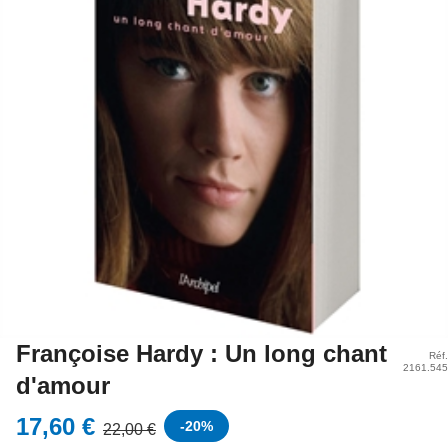
Françoise Hardy : Un long chant
Réf.
2161.545
d'amour
17,60 €
-
20
%
22,00 €