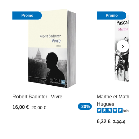
Promo
Promo
Robert Badinter : Vivre
Marthe et Mathilde
Hugues
-20%
16,00 €
20,00 €
5
/
5
-
2
6,32 €
7,90 €