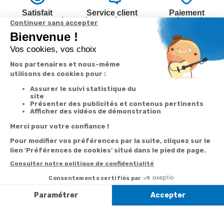
Satisfait
Service client
Paiement
ou remboursé
à votre écoute
sécurisé
Garantie
Livraison
Suivi de
2 ans
à la carte
commande
Votre
Nos services
Contactez-nous
commande
Besoin d'aide
Par
Messenger
Suivi de
Abonnement à la
commande
newsletter
Service
Téléphone
0.50€ /
:
0892 350
Livraison
Désabonnement à
min
+ prix
322
la newsletter
appel
Paiement facilité
Contact
Du lundi au
Satisfait ou
samedi de 8h à
remboursé, retour
1ère visite
20h
et le dimanche
ou échange
Commander à
de 9h à 13h
Codes
partir du catalogue