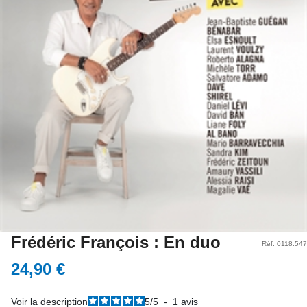
Frédéric François : En duo
Réf. 0118.547
24,90 €
Voir la description
5
/
5
-
1
avis