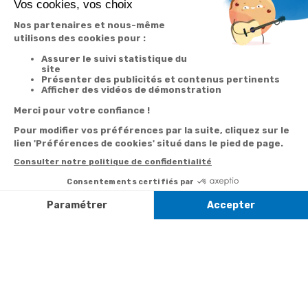
Votre
Nos services
Contactez-nous
commande
Besoin d'aide
Par
Messenger
Suivi de
Abonnement à la
commande
newsletter
Service
Téléphone
0.50€ /
:
0892 350
Livraison
Désabonnement à
min
+ prix
322
la newsletter
appel
Paiement facilité
Contact
Du lundi au
Satisfait ou
samedi de 8h à
remboursé, retour
1ère visite
20h
et le dimanche
ou échange
Commander à
de 9h à 13h
Codes
partir du catalogue
Par email :
promotionnels
Contactez-
Questions
nous
Informations
fréquentes
environnementales
Par courrier
des produits
:
Marianne
Mélodie -
59687 LILLE
CEDEX 9