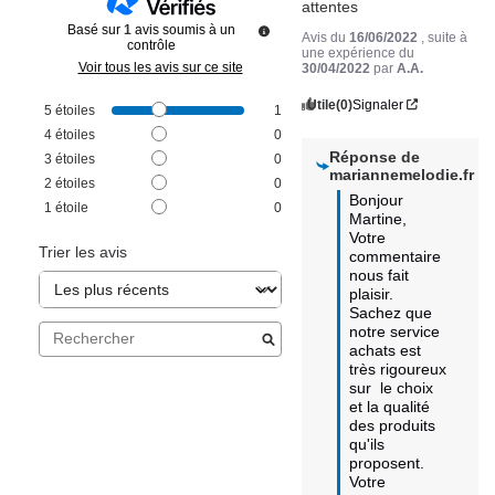
attentes
Basé sur
1
avis soumis à un
Avis du
16/06/2022
, suite à
contrôle
une expérience du
Voir tous les avis sur ce site
30/04/2022
par
A.A.
Utile
(0)
Signaler
5
étoiles
1
4
étoiles
0
Réponse de
3
étoiles
0
mariannemelodie.fr
2
étoiles
0
Bonjour 
1
étoile
0
Martine,

Votre 
Trier les avis
commentaire 
nous fait  
plaisir.

Sachez que 
notre service 
achats est 
très rigoureux 
sur  le choix 
et la qualité 
des produits 
qu'ils 
proposent.

Votre 