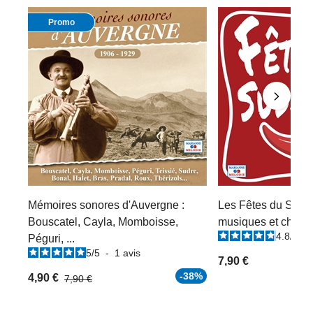
Promo
Mémoires sonores d'Auvergne :
Les Fêtes du Sud-
Bouscatel, Cayla, Momboisse,
musiques et chans
4.8
/
5
-
Péguri, ...
5
/
5
-
1
avis
7,90 €
-38%
4,90 €
7,90 €