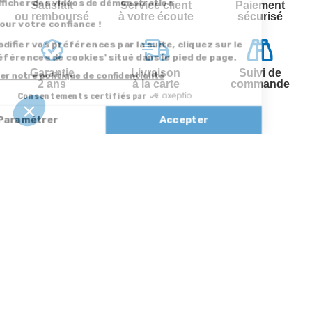
Satisfait
Service client
Paiement
ou remboursé
à votre écoute
sécurisé
Garantie
Livraison
Suivi de
2 ans
à la carte
commande
Votre
Nos services
Contactez-nous
commande
Besoin d'aide
Par
Messenger
Suivi de
Abonnement à la
commande
newsletter
Service
Téléphone
0.50€ /
:
0892 350
Livraison
Désabonnement à
min
+ prix
322
la newsletter
appel
Paiement facilité
Contact
Du lundi au
Satisfait ou
samedi de 8h à
remboursé, retour
1ère visite
20h
et le dimanche
ou échange
Commander à
de 9h à 13h
Codes
partir du catalogue
Par email :
promotionnels