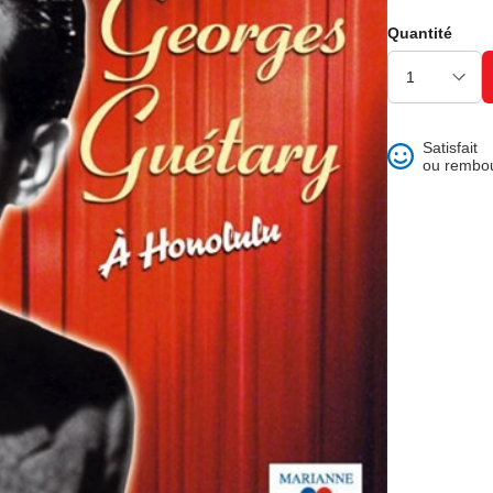
ons et best of
Quantité
Satisfait
ou rembo
 folklore