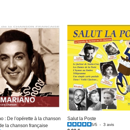
o : De l'opérette à la chanson
Salut la Poste
5
/
5
-
3
avis
de la chanson française