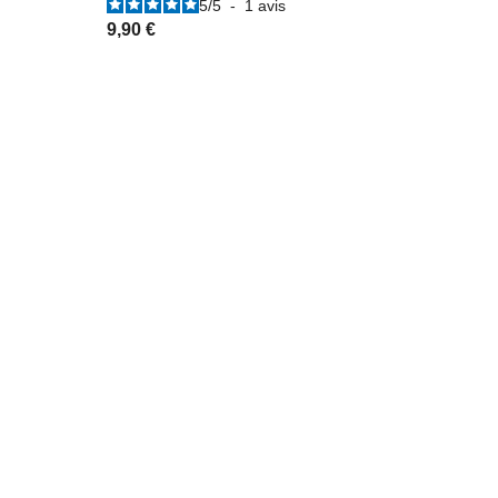
5
/
5
-
1
avis
9,90 €