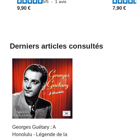
5
/
5
-
1
avis
9,90 €
7,90 €
Derniers articles consultés
Georges Guétary : A
Honolulu - Légende de la