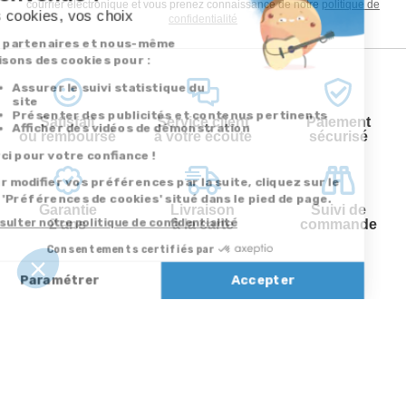
courrier électronique et vous prenez connaissance de notre
politique de
confidentialité
Satisfait
Service client
Paiement
ou remboursé
à votre écoute
sécurisé
Garantie
Livraison
Suivi de
2 ans
à la carte
commande
Votre
Nos services
Contactez-nous
commande
Besoin d'aide
Par
Messenger
Suivi de
Abonnement à la
commande
newsletter
Service
Téléphone
0.50€ /
:
0892 350
min