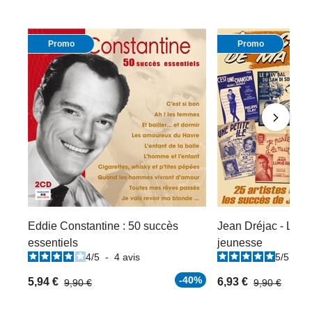
Promo
Promo
Eddie Constantine : 50 succès
Jean Dréjac - Les
essentiels
jeunesse
4
/
5
-
4
avis
5
/
5
-
2
-40%
5,94 €
6,93 €
9,90 €
9,90 €