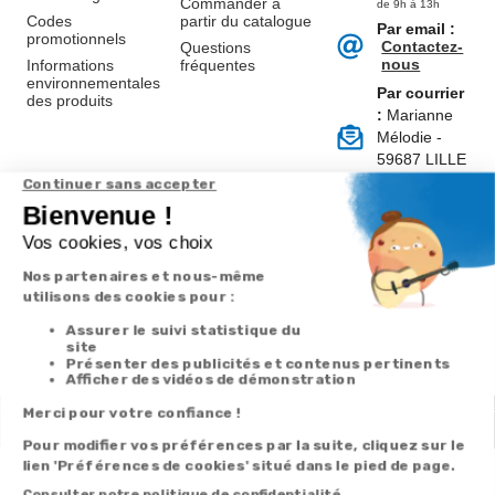
Commander à
de 9h à 13h
Codes
partir du catalogue
Par email :
promotionnels
Contactez-
Questions
nous
Informations
fréquentes
environnementales
Par courrier
des produits
:
Marianne
Mélodie -
59687 LILLE
CEDEX 9
A propos de
Suivez-nous
nous
Partenariats
Avis Clients
Données
Paramétrer
Mentions
Conditions
Access
personnelles et
les cookies
légales
générales de
cookies
vente