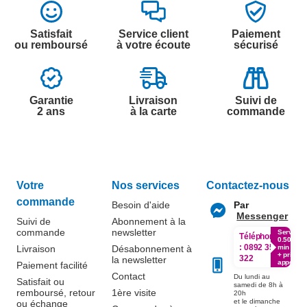
Satisfait
Service client
Paiement
ou remboursé
à votre écoute
sécurisé
Garantie
Livraison
Suivi de
2 ans
à la carte
commande
Votre
Nos services
Contactez-nous
commande
Besoin d'aide
Par
Messenger
Suivi de
Abonnement à la
commande
newsletter
Service
Téléphone
0.50€ /
:
0892 350
Livraison
Désabonnement à
min
+ prix
322
la newsletter
appel
Paiement facilité
Contact
Du lundi au
Satisfait ou
samedi de 8h à
remboursé, retour
1ère visite
20h
et le dimanche
ou échange