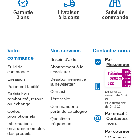
Garantie
Livraison
Suivi de
2 ans
à la carte
commande
Votre
Nos services
Contactez-nous
commande
Besoin d'aide
Par
Messenger
Suivi de
Abonnement à la
commande
newsletter
Service
Téléphone
0.50€ /
:
0892 350
Livraison
Désabonnement à
min
+ prix
322
la newsletter
appel
Paiement facilité
Contact
Du lundi au
Satisfait ou
samedi de 8h à
remboursé, retour
1ère visite
20h
et le dimanche
ou échange
Commander à
de 9h à 13h
Codes
partir du catalogue
Par email :
promotionnels
Contactez-
Questions
nous
Informations
fréquentes
environnementales
Par courrier
des produits
:
Marianne