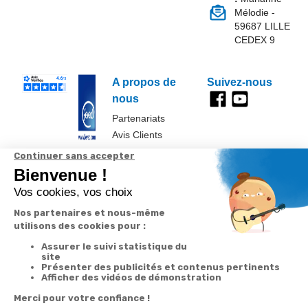
Mélodie -
59687 LILLE
CEDEX 9
A propos de
Suivez-nous
nous
Partenariats
Avis Clients
Données
Paramétrer
Mentions
Conditions
Access
personnelles et
les cookies
légales
générales de
cookies
vente