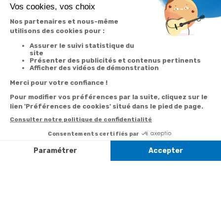
Votre
Nos services
Contactez-nous
commande
Besoin d'aide
Par
Messenger
Suivi de
Abonnement à la
commande
newsletter
Service
Téléphone
0.50€ /
:
0892 350
Livraison
Désabonnement à
min
+ prix
322
la newsletter
appel
Paiement facilité
Contact
Du lundi au
Satisfait ou
samedi de 8h à
remboursé, retour
1ère visite
20h
et le dimanche
ou échange
Commander à
de 9h à 13h
Codes
partir du catalogue
Par email :
promotionnels
Contactez-
Questions
nous
Informations
fréquentes
environnementales
Par courrier
des produits
:
Marianne
Mélodie -
59687 LILLE
CEDEX 9