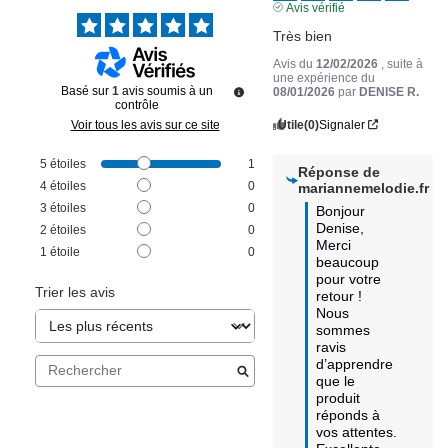
Avis vérifié
Très bien
Avis du
12/02/2026
, suite à
une expérience du
Basé sur
1
avis soumis à un
08/01/2026
par
DENISE R.
contrôle
Utile
(0)
Signaler
Voir tous les avis sur ce site
5
étoiles
1
Réponse de
4
étoiles
0
mariannemelodie.fr
3
étoiles
0
Bonjour 
Denise, 

2
étoiles
0
Merci 
1
étoile
0
beaucoup 
pour votre 
Trier les avis
retour !

Nous 
sommes 
ravis 
d’apprendre 
que le 
produit 
réponds à 
vos attentes.
