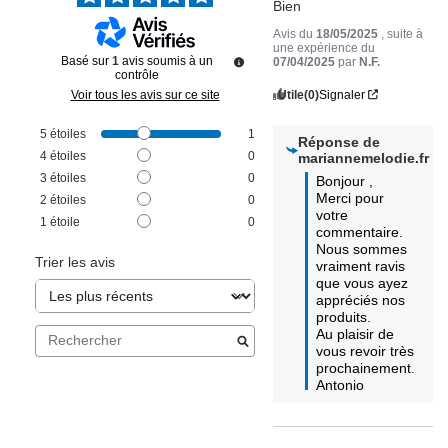
Bien
Avis du
18/05/2025
, suite à
une expérience du
Basé sur
1
avis soumis à un
07/04/2025
par
N.F.
contrôle
Utile
(0)
Signaler
Voir tous les avis sur ce site
5
étoiles
1
Réponse de
4
étoiles
0
mariannemelodie.fr
3
étoiles
0
Bonjour ,

Merci pour 
2
étoiles
0
votre 
1
étoile
0
commentaire. 
Nous sommes 
Trier les avis
vraiment ravis 
que vous ayez 
appréciés nos 
produits.

Au plaisir de 
vous revoir très 
prochainement.

Antonio