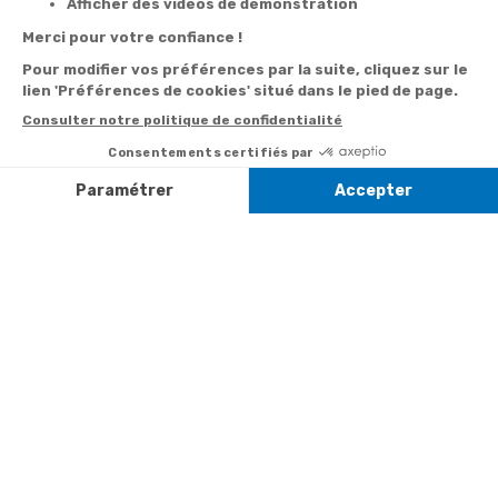
Besoin d'aide
Par
Messenger
Suivi de
Abonnement à la
commande
newsletter
Service
Téléphone
0.50€ /
:
0892 350
Livraison
Désabonnement à
min
+ prix
322
la newsletter
appel
Paiement facilité
Contact
Du lundi au
Satisfait ou
samedi de 8h à
remboursé, retour
1ère visite
20h
et le dimanche
ou échange
Commander à
de 9h à 13h
Codes
partir du catalogue
Par email :
promotionnels
Contactez-
Questions
nous
Informations
fréquentes
environnementales
Par courrier
des produits
:
Marianne
Mélodie -
59687 LILLE
CEDEX 9
A propos de
Suivez-nous
nous
Partenariats