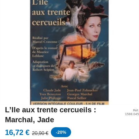
L’Ile aux trente cercueils :
Réf.
1588.045
Marchal, Jade
16,72 €
-
20
%
20,90 €