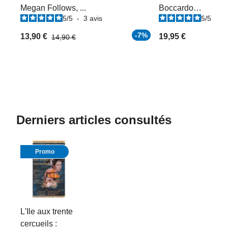
Megan Follows, ...
Boccardo…
5
/
5
-
3
avis
5
/
5
-
1
-7%
13,90 €
19,95 €
14,90 €
Derniers articles consultés
Promo
L'Ile aux trente
cercueils :