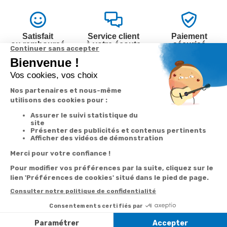
Satisfait
Service client
Paiement
ou remboursé
à votre écoute
sécurisé
Garantie
Livraison
Suivi de
2 ans
à la carte
commande
Votre
Nos services
Contactez-nous
commande
Besoin d'aide
Par
Messenger
Suivi de
Abonnement à la
commande
newsletter
Service
Téléphone
0.50€ /
:
0892 350
Livraison
Désabonnement à
min
+ prix
322
la newsletter
appel
Paiement facilité
Contact
Du lundi au
Satisfait ou
samedi de 8h à