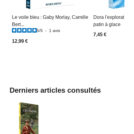
Le voile bleu : Gaby Morlay, Camille
Dora l'exploratrice 
Bert...
patin à glace
5
/
5
-
1
avis
7,45 €
12,99 €
Derniers articles consultés