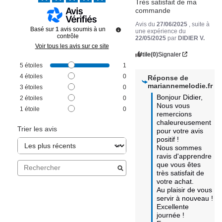
Très satisfait de ma 
commande
Avis du
27/06/2025
, suite à
Basé sur
1
avis soumis à un
une expérience du
contrôle
22/05/2025
par
DIDIER V.
Voir tous les avis sur ce site
Utile
(0)
Signaler
5
étoiles
1
4
étoiles
0
Réponse de
mariannemelodie.fr
3
étoiles
0
Bonjour Didier, 

2
étoiles
0
Nous vous 
1
étoile
0
remercions 
chaleureusement 
Trier les avis
pour votre avis 
positif ! 

Nous sommes 
ravis d'apprendre 
que vous êtes 
très satisfait de 
votre achat.

Au plaisir de vous 
servir à nouveau !  

Excellente 
journée !
