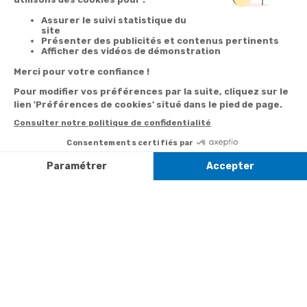
Votre
Nos services
Contactez-nous
commande
Besoin d'aide
Par
Messenger
Suivi de
Abonnement à la
commande
newsletter
Service
Téléphone
0.50€ /
:
0892 350
Livraison
Désabonnement à
min
+ prix
322
la newsletter
appel
Paiement facilité
Contact
Du lundi au
Satisfait ou
samedi de 8h à
remboursé, retour
1ère visite
20h
et le dimanche
ou échange
Commander à
de 9h à 13h
Codes
partir du catalogue
Par email :
promotionnels
Contactez-
Questions
nous
Informations
fréquentes
environnementales
Par courrier
des produits
:
Marianne
Mélodie -
59687 LILLE
CEDEX 9
A propos de
Suivez-nous