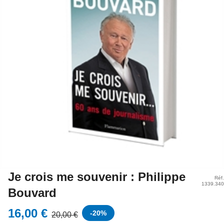
Je crois me souvenir : Philippe
Réf.
1339.340
Bouvard
16,00 €
-
20
%
20,00 €