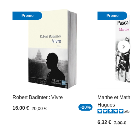
Promo
Promo
Robert Badinter : Vivre
Marthe et Mathilde
Hugues
-20%
16,00 €
20,00 €
5
/
5
-
2
6,32 €
7,90 €