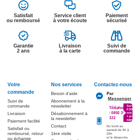
Satisfait
Service client
Paiement
ou remboursé
à votre écoute
sécurisé
Garantie
Livraison
Suivi de
2 ans
à la carte
commande
Votre
Nos services
Contactez-nous
commande
Besoin d'aide
Par
Messenger
Suivi de
Abonnement à la
commande
newsletter
Service
Téléphone
0.50€ /
:
0892 350
Livraison
Désabonnement à
min
+ prix
322
la newsletter
appel
Paiement facilité
Contact
Du lundi au
Satisfait ou
samedi de 8h à
remboursé, retour
1ère visite
20h
et le dimanche
ou échange