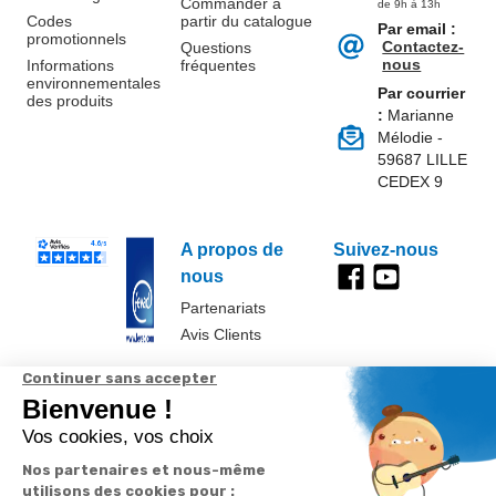
Commander à
de 9h à 13h
Codes
partir du catalogue
Par email :
promotionnels
Contactez-
Questions
nous
Informations
fréquentes
environnementales
Par courrier
des produits
:
Marianne
Mélodie -
59687 LILLE
CEDEX 9
A propos de
Suivez-nous
nous
Partenariats
Avis Clients
Données
Paramétrer
Mentions
Conditions
Access
personnelles et
les cookies
légales
générales de
cookies
vente