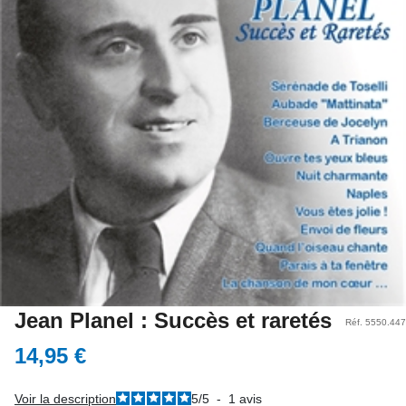
Jean Planel : Succès et raretés
Réf. 5550.447
14,95 €
Voir la description
5
/
5
-
1
avis