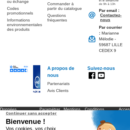
et le dimanche
ou échange
Commander à
de 9h à 13h
Codes
partir du catalogue
Par email :
promotionnels
Contactez-
Questions
nous
Informations
fréquentes
environnementales
Par courrier
des produits
:
Marianne
Mélodie -
59687 LILLE
CEDEX 9
A propos de
Suivez-nous
nous
Partenariats
Avis Clients
Données
Paramétrer
Mentions
Conditions
Access
personnelles et
les cookies
légales
générales de
cookies
vente