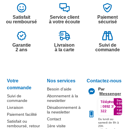
Satisfait
Service client
Paiement
ou remboursé
à votre écoute
sécurisé
Garantie
Livraison
Suivi de
2 ans
à la carte
commande
Votre
Nos services
Contactez-nous
commande
Besoin d'aide
Par
Messenger
Suivi de
Abonnement à la
commande
newsletter
Service
Téléphone
0.50€ /
:
0892 350
Livraison
Désabonnement à
min
+ prix
322
la newsletter
appel
Paiement facilité
Contact
Du lundi au
Satisfait ou
samedi de 8h à
remboursé, retour
1ère visite
20h