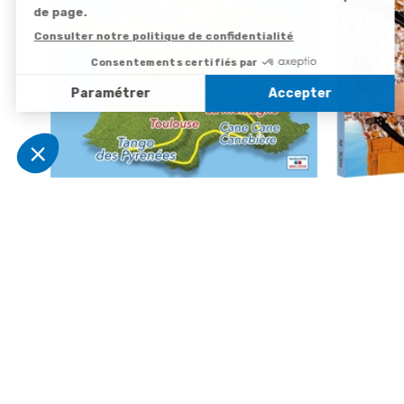
Le Tour de France en Chansons :
Nicolas Rap
Bernard Marly et Hubert Ledent
7,50 €
5
/
5
-
1
avis
-38%
4,90 €
7,90 €
Derniers articles consultés