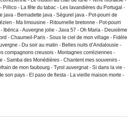
Pillico - La fête du tabac - Les lavandières du Portugal -
java - Bernadette java - Ségurel java - Pot-pourri de
rézien - Ma limousine - Ritournelle bretonne - Pot-pourri
 Ibérica - Auvergne jolie - Java 57 - Oh Maria - Deuxième
rd - Chaumeil-Paris - Sous le ciel de mon village - Fidèle
uvergne - Du soir au matin - Belles nuits d’Andalousie -
- Les compagnons creusois - Montagnes corréziennes -
tte - Samba des Monédières - Chantent mes souvenirs -
frain de mon faubourg - Tyrol auvergnat - Si dans la vie -
de son pays - El paso de fiesta - La vieille maison morte -