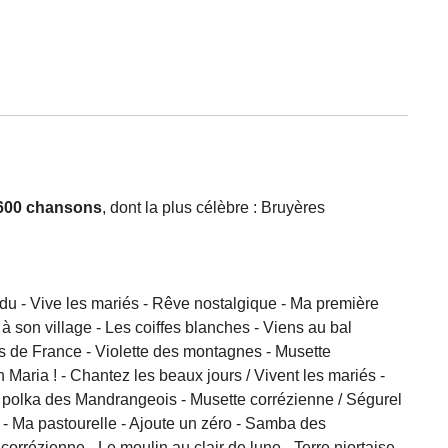
600 chansons
, dont la plus célèbre : Bruyères
rdu - Vive les mariés - Rêve nostalgique - Ma première
à son village - Les coiffes blanches - Viens au bal
s de France - Violette des montagnes - Musette
Maria ! - Chantez les beaux jours / Vivent les mariés -
La polka des Mandrangeois - Musette corrézienne / Ségurel
 - Ma pastourelle - Ajoute un zéro - Samba des
orrézienne - Le moulin au clair de lune - Terre niortaise -