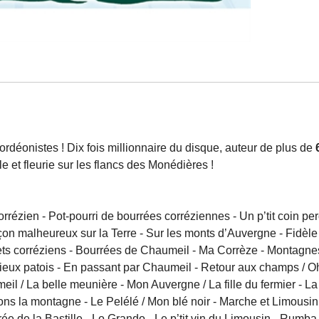
cordéonistes ! Dix fois millionnaire du disque, auteur de plus de
e et fleurie sur les flancs des Monédières !
rrézien - Pot-pourri de bourrées corréziennes - Un p’tit coin pe
çon malheureux sur la Terre - Sur les monts d’Auvergne - Fidèle 
nets corréziens - Bourrées de Chaumeil - Ma Corrèze - Montagne
vieux patois - En passant par Chaumeil - Retour aux champs / Oh 
il / La belle meunière - Mon Auvergne / La fille du fermier - 
ons la montagne - Le Pelélé / Mon blé noir - Marche et Limousin
ée de la Bastille - Lo Grando - Le p’tit vin du Limousin - Rumba c