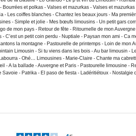
 Bourrées et polkas - Valses et mazurkas - Valses et mazurkas - 
 Les coiffes blanches - Chantez les beaux jours - Ma première 
ines - Simple et jolie - Mes bœufs limousins - Un petit gars cor
go de mon pays - Retour de fête - Ritournelle de mon Auvergne -
 - C’est un petit coin perdu - Nuptiale - Paysan mon ami - Ca mo
 Chantons la montagne - Pastourelle de printemps - Loin de mon A
intain Limousin - Si tu viens dans les bois - Au bar limousin 
e Labourra - Ohé… Limousines - Marie-Claire - Chante ma cabre
- A la ballade - Auvergne et Paris - Pastourelle limousine - Re
 Savoie - Patrika - El paso de fiesta - Ladéritiétoux - Nostalgie 