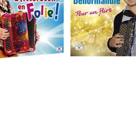
icault : L'accordéon en Folie
Etienne Denormandie : Pour un 
5
/
5
-
2
avis
4.3
/
5
-
3
avis
7,50 €