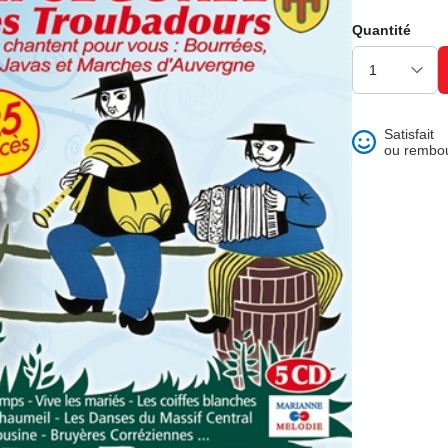
ons et best of
Quantité
Satisfait
ou rembo
 folklore