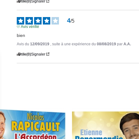
Utile
(0)
Signaler
4
/
5
Avis vérifié
bien
Avis du
12/09/2019
, suite à une expérience du
08/08/2019
par
A.A.
Utile
(0)
Signaler