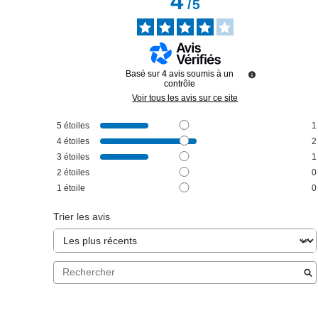
4
/
5
Basé sur
4
avis soumis à un
contrôle
Voir tous les avis sur ce site
5
étoiles
1
4
étoiles
2
3
étoiles
1
2
étoiles
0
1
étoile
0
Trier les avis