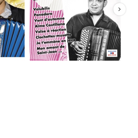
flirt
Emile Carrara : Les Archives de
l'Accordéon
5
/
5
-
2
avis
7,50 €