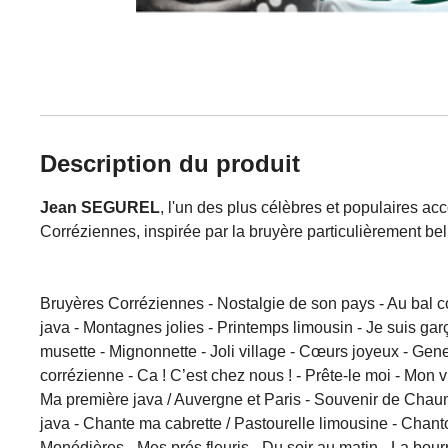
Description du produit
Jean SEGUREL
, l'un des plus célèbres et populaires ac
Corréziennes, inspirée par la bruyère particulièrement bell
Bruyères Corréziennes - Nostalgie de son pays - Au bal co
java - Montagnes jolies - Printemps limousin - Je suis gar
musette - Mignonnette - Joli village - Cœurs joyeux - Ge
corrézienne - Ca ! C’est chez nous ! - Prête-le moi - Mon 
Ma première java / Auvergne et Paris - Souvenir de Chaume
java - Chante ma cabrette / Pastourelle limousine - Chant
Monédières - Mes prés fleuris - Du soir au matin - La bourr