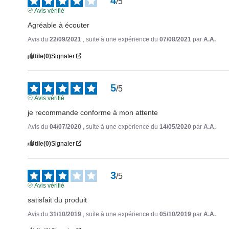
4
/
5
Avis vérifié
Agréable à écouter
Avis du
22/09/2021
, suite à une expérience du
07/08/2021
par
A.A.
Utile
(0)
Signaler
5
/
5
Avis vérifié
je recommande conforme à mon attente
Avis du
04/07/2020
, suite à une expérience du
14/05/2020
par
A.A.
Utile
(0)
Signaler
3
/
5
Avis vérifié
satisfait du produit
Avis du
31/10/2019
, suite à une expérience du
05/10/2019
par
A.A.