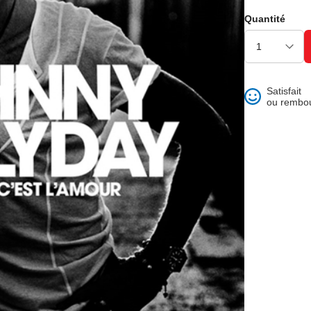
ons et best of
Quantité
Satisfait
ou rembo
 folklore