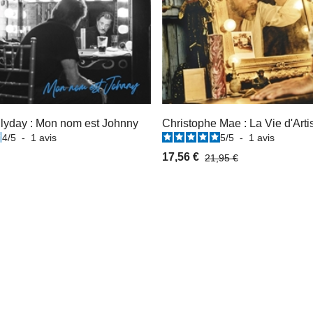
lyday : Mon nom est Johnny
Christophe Mae : La Vie d'Arti
4
/
5
-
1
avis
5
/
5
-
1
avis
17,56 €
21,95 €