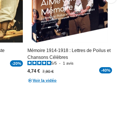
ste
Mémoire 1914-1918 : Lettres de Poilus et
Chansons Célèbres
5
/
5
-
1
avis
-20%
-40%
4,74 €
7,90 €
Voir la vidéo