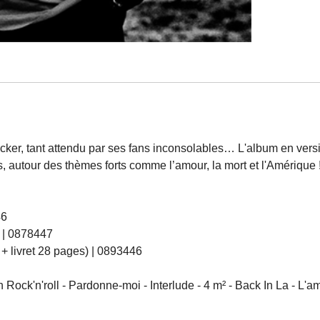
ker, tant attendu par ses fans inconsolables… L'album en versio
its, autour des thèmes forts comme l’amour, la mort et l'Améri
46
) | 0878447
 + livret 28 pages) | 0893446
n Rock'n'roll - Pardonne-moi - Interlude - 4 m² - Back In La - L'