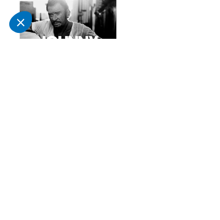
Johnny Hallyday : Mon
pays, c'est l'amour (Vinyle
collector)
In