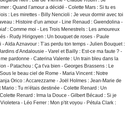
mer : Quand l'amour a décidé - Colette Mars : Si tu es
s : Les mirettes - Billy Nencioli : Je veux dormir avec toi
laveau : Histoire d'un amour - Line Renaud : Gwendolina -
 piaf : Comme moi - Les Trois Menestrels : Les amoureux
és - Rudy Hirigoyen : Un bouquet de roses - Paule
ri - Aïda Aznavour : T'as perdu ton temps - Julien Bouquet :
ardins d'Andalousie - Varel et Bailly : Est-ce ma faute ? -
 me pardonne - Caterina Valente : Un train bleu dans la
olon - Patachou : Ça t'va bien - Georges Brassens : Le
: Sous le beau ciel de Rome - Maria Vincent : Notre
 Vanja Orico : Accarezzame - Joël Holmes : Jean-Marie de
 Mario : Tu m'étais destinée - Colette Renard : Un
Colette Renard : Irma la Douce - Gilbert Bécaud : Si je
Violetera - Léo Ferrer : Mon p'tit voyou - Pétula Clark :