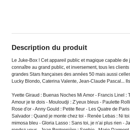
Description du produit
Le Juke-Box ! Cet appareil public et magique capable de jo
connaître au grand public, et inversement, tous les clients
grandes Stars françaises des années 50 mais aussi celles e
Lucky Blondo, Caterina Valente, Jean-Claude Pascal... Ils 
Yvette Giraud : Buenas Noches Mi Amor - Francis Linel : To
Amour je te dois - Mouloudji : Z'yeux bleus - Paulette Rol
Rose d'or - Anny Gould : Petite fleur - Les Quatre de Paris 
Salvador : Quand je monte chez toi - Renée Lebas : Ni toi
mimosa bleu - Gloria Lasso : Sans toi, je n'ai plus rien -
rendez-vous - Jean Bretonnière : Sophie - Marie Darmont :