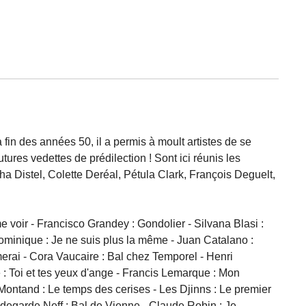
fin des années 50, il a permis à moult artistes de se
tures vedettes de prédilection ! Sont ici réunis les
ha Distel, Colette Deréal, Pétula Clark, François Deguelt,
e voir - Francisco Grandey : Gondolier - Silvana Blasi :
 Dominique : Je ne suis plus la même - Juan Catalano :
aimerai - Cora Vaucaire : Bal chez Temporel - Henri
 : Toi et tes yeux d'ange - Francis Lemarque : Mon
 Montand : Le temps des cerises - Les Djinns : Le premier
ldegarde Neff : Bal de Vienne - Claude Robin : Je