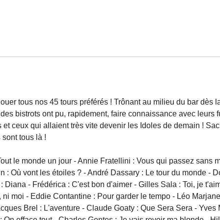
uer tous nos 45 tours préférés ! Trônant au milieu du bar dès la 
 des bistrots ont pu, rapidement, faire connaissance avec leurs fu
t ceux qui allaient très vite devenir les Idoles de demain ! Sac
sont tous là !
ut le monde un jour - Annie Fratellini : Vous qui passez sans m
lin : Où vont les étoiles ? - André Dassary : Le tour du monde -
: Diana - Frédérica : C'est bon d'aimer - Gilles Sala : Toi, je t'
, ni moi - Eddie Contantine : Pour garder le tempo - Léo Marjane
 Jacques Brel : L'aventure - Claude Goaty : Que Sera Sera - Yves
 On efface tout - Charles Gentes : Je vais revoir ma blonde - Hi