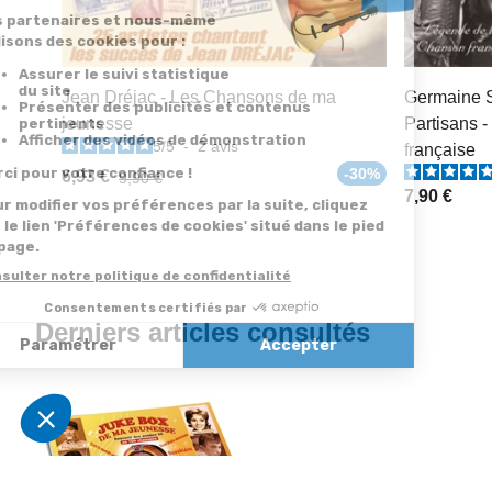
Jean Dréjac - Les Chansons de ma
Germaine S
jeunesse
Partisans 
5
/
5
-
2
avis
française
-30%
6,93 €
9,90 €
7,90 €
Derniers articles consultés