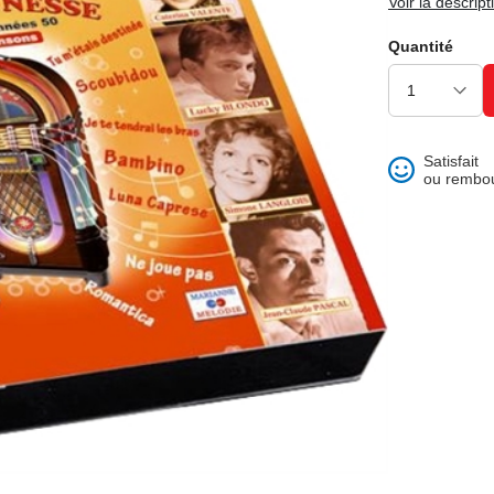
Voir la descript
ons et best of
Quantité
Satisfait
ou rembo
 folklore