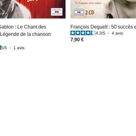
ablon : Le Chant des
François Deguelt : 50 succès 
4.3
/
5
-
4
avis
- Légende de la chanson
7,90 €
5
/
5
-
1
avis