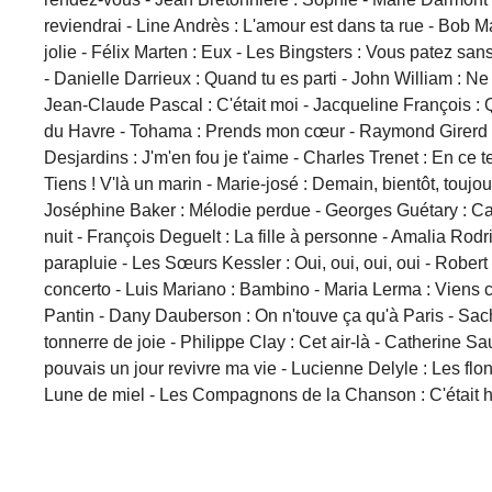
reviendrai - Line Andrès : L'amour est dans ta rue - Bob 
jolie - Félix Marten : Eux - Les Bingsters : Vous patez san
- Danielle Darrieux : Quand tu es parti - John William : 
Jean-Claude Pascal : C'était moi - Jacqueline François :
du Havre - Tohama : Prends mon cœur - Raymond Girerd : 
Desjardins : J'm'en fou je t'aime - Charles Trenet : En ce 
Tiens ! V'là un marin - Marie-josé : Demain, bientôt, toujo
Joséphine Baker : Mélodie perdue - Georges Guétary : Cari
nuit - François Deguelt : La fille à personne - Amalia Rod
parapluie - Les Sœurs Kessler : Oui, oui, oui, oui - Rober
concerto - Luis Mariano : Bambino - Maria Lerma : Viens 
Pantin - Dany Dauberson : On n'touve ça qu'à Paris - Sach
tonnerre de joie - Philippe Clay : Cet air-là - Catherine 
pouvais un jour revivre ma vie - Lucienne Delyle : Les flonf
Lune de miel - Les Compagnons de la Chanson : C'était h