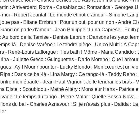
Martin : Arriverderci Roma - Casabianca : Romantica - Georges Ul
s moi - Robert Jeantal : Le monde et notre amour - Simone Langloi
Ne joue pas - Eliane Embrun : Pour un oui, pour un non - André C
 Quand on parle d'amour - Jean Philippe : Luna Caprese - Edith
Au bord de la Tamise - Denise Lebrun : Dansons les yeux ferm
temps-là - Denise Varène : Le tendre piège - Unico Multi : À Cap
urs - René-Louis Lafforgue : T'es bath ! Môme - Maria Candido : J
na - Juliette Gréco : Guinguettes - Dario Moreno : Que l'amour
rigues : Ay ! Mourir pour toi - Lucky Blondo : Mon cœur est un vi
t Ripa : Dans ce bal-là - Lina Margy : Ce tango-là - Teddy Reno 
contre mon épaule - Jean-Paul Vignon : Je te tendrai les bras -
a Distel : Scoubidou - Mathé Altéry : Monsieur Hans - Patrice et
Sauvage : Le temps du tango - Pierre Malar : Quelle Bossa-Nova - 
lons du bal - Charles Aznavour : Si je n'avais plus - Dalida : La 
ier