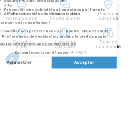
Satisfait
Service client
Paiement
ou remboursé
à votre écoute
sécurisé
Garantie
Livraison
Suivi de
2 ans
à la carte
commande
Votre
Nos services
Contactez-nous
commande
Besoin d'aide
Par
Messenger
Suivi de
Abonnement à la
commande
newsletter
Service
Téléphone
0.50€ /
:
0892 350
Livraison
Désabonnement à
min
+ prix
322
la newsletter
appel
Paiement facilité
Contact
Du lundi au
Satisfait ou
samedi de 8h à
remboursé, retour
1ère visite
20h
et le dimanche
ou échange