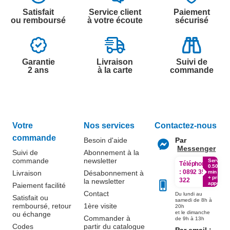
Satisfait
Service client
Paiement
ou remboursé
à votre écoute
sécurisé
Garantie
Livraison
Suivi de
2 ans
à la carte
commande
Votre
Nos services
Contactez-nous
commande
Besoin d'aide
Par
Messenger
Suivi de
Abonnement à la
commande
newsletter
Service
Téléphone
0.50€ /
:
0892 350
Livraison
Désabonnement à
min
+ prix
322
la newsletter
appel
Paiement facilité
Contact
Du lundi au
Satisfait ou
samedi de 8h à
remboursé, retour
1ère visite
20h
et le dimanche
ou échange
Commander à
de 9h à 13h
Codes
partir du catalogue