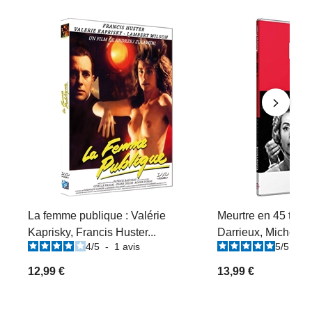
La femme publique : Valérie
Meurtre en 45 tours
Kaprisky, Francis Huster...
Darrieux, Michel Au
4
/
5
-
1
avis
5
/
5
-
2
12,99 €
13,99 €