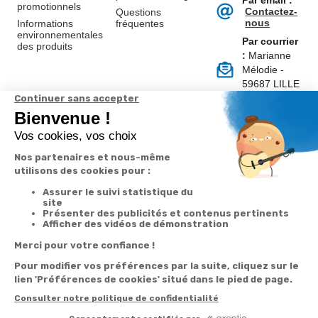
Par email :
promotionnels
Contactez-
Questions
nous
Informations
fréquentes
environnementales
Par courrier
des produits
:
Marianne
Mélodie -
59687 LILLE
CEDEX 9
A propos de
Suivez-nous
nous
Partenariats
Avis Clients
Données
Paramétrer
Mentions
Conditions
Access
personnelles et
les cookies
légales
générales de
cookies
vente