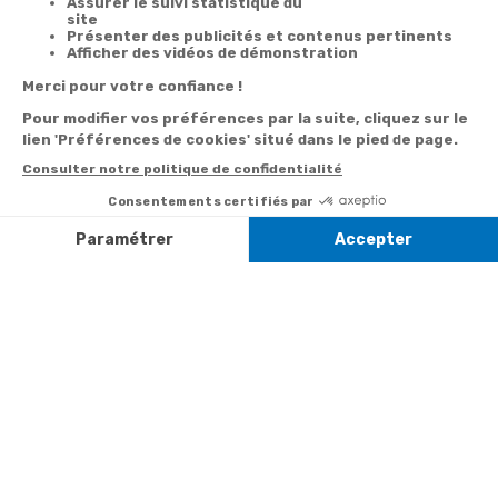
Satisfait
Service client
Paiement
ou remboursé
à votre écoute
sécurisé
Garantie
Livraison
Suivi de
2 ans
à la carte
commande
Votre
Nos services
Contactez-nous
commande
Besoin d'aide
Par
Messenger
Suivi de
Abonnement à la
commande
newsletter
Service
Téléphone
0.50€ /
:
0892 350
Livraison
Désabonnement à
min
+ prix
322
la newsletter
appel
Paiement facilité
Contact
Du lundi au
Satisfait ou
samedi de 8h à
remboursé, retour
1ère visite
20h
et le dimanche
ou échange