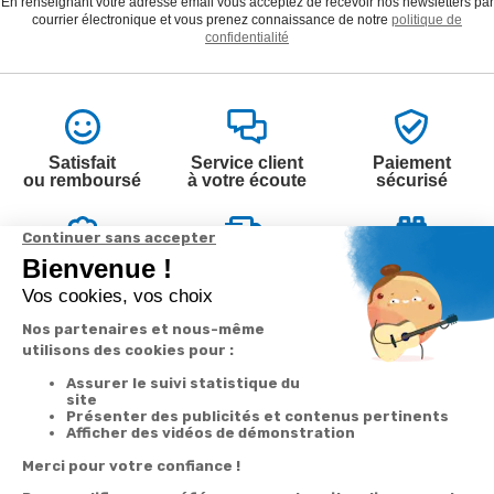
En renseignant votre adresse email vous acceptez de recevoir nos newsletters par
courrier électronique et vous prenez connaissance de notre
politique de
confidentialité
Satisfait
Service client
Paiement
ou remboursé
à votre écoute
sécurisé
Garantie
Livraison
Suivi de
2 ans
à la carte
commande
Votre
Nos services
Contactez-nous
commande
Besoin d'aide
Par
Messenger
Suivi de
Abonnement à la
commande
newsletter
Service
Téléphone
0.50€ /