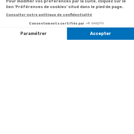
:
0892 350
Livraison
Désabonnement à
min
+ prix
322
la newsletter
appel
Paiement facilité
Contact
Du lundi au
Satisfait ou
samedi de 8h à
remboursé, retour
1ère visite
20h
et le dimanche
ou échange
Commander à
de 9h à 13h
Codes
partir du catalogue
Par email :
promotionnels
Contactez-
Questions
nous
Informations
fréquentes
environnementales
Par courrier
des produits
:
Marianne
Mélodie -
59687 LILLE
CEDEX 9
A propos de
Suivez-nous
nous
Partenariats
Avis Clients