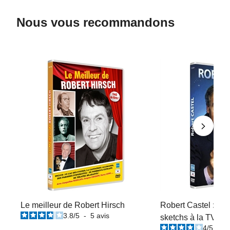
Nous vous recommandons
Le meilleur de Robert Hirsch
Robert Castel : Ses
3.8
/
5
-
5
avis
sketchs à la TV
4
/
5
-
2