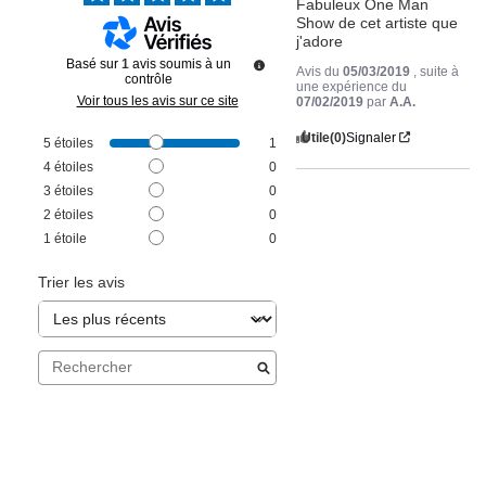
Fabuleux One Man 
Show de cet artiste que 
j'adore
Basé sur
1
avis soumis à un
Avis du
05/03/2019
, suite à
contrôle
une expérience du
Voir tous les avis sur ce site
07/02/2019
par
A.A.
Utile
(0)
Signaler
5
étoiles
1
4
étoiles
0
3
étoiles
0
2
étoiles
0
1
étoile
0
Trier les avis