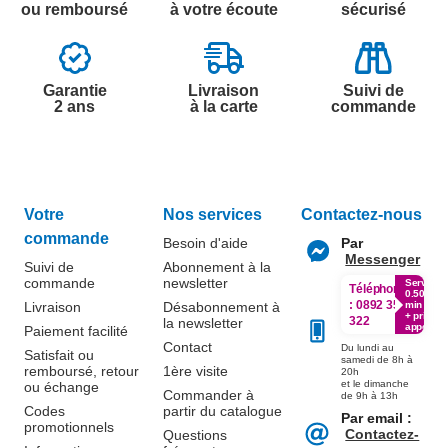
ou remboursé
à votre écoute
sécurisé
Garantie
Livraison
Suivi de
2 ans
à la carte
commande
Votre
Nos services
Contactez-nous
commande
Besoin d'aide
Par
Messenger
Suivi de
Abonnement à la
commande
newsletter
Service
Téléphone
0.50€ /
:
0892 350
Livraison
Désabonnement à
min
+ prix
322
la newsletter
appel
Paiement facilité
Contact
Du lundi au
Satisfait ou
samedi de 8h à
remboursé, retour
1ère visite
20h
et le dimanche
ou échange
Commander à
de 9h à 13h
Codes
partir du catalogue
Par email :
promotionnels
Contactez-
Questions