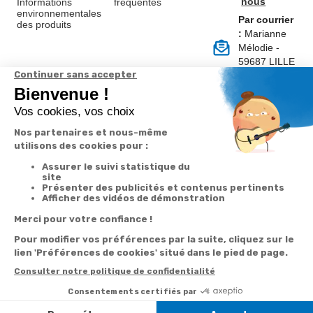
nous
Informations
fréquentes
environnementales
Par courrier
des produits
:
Marianne
Mélodie -
59687 LILLE
CEDEX 9
A propos de
Suivez-nous
nous
Partenariats
Avis Clients
Données
Paramétrer
Mentions
Conditions
Access
personnelles et
les cookies
légales
générales de
cookies
vente