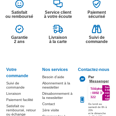
Satisfait
Service client
Paiement
ou remboursé
à votre écoute
sécurisé
Garantie
Livraison
Suivi de
2 ans
à la carte
commande
Votre
Nos services
Contactez-nous
commande
Besoin d'aide
Par
Messenger
Suivi de
Abonnement à la
commande
newsletter
Service
Téléphone
0.50€ /
:
0892 350
Livraison
Désabonnement à
min
+ prix
322
la newsletter
appel
Paiement facilité
Contact
Du lundi au
Satisfait ou
samedi de 8h à
remboursé, retour
1ère visite
20h
et le dimanche
ou échange