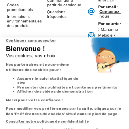
Commander à
de 9h à 13h
Codes
partir du catalogue
Par email :
promotionnels
Contactez-
Questions
nous
Informations
fréquentes
environnementales
Par courrier
des produits
:
Marianne
Mélodie -
59687 LILLE
CEDEX 9
A propos de
Suivez-nous
nous
Partenariats
Avis Clients
Données
Paramétrer
Mentions
Conditions
Access
personnelles et
les cookies
légales
générales de
cookies
vente