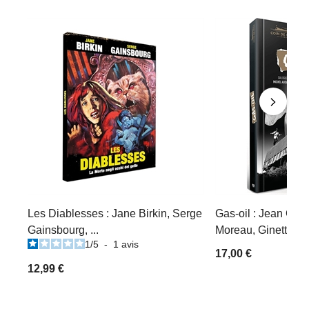
Les Diablesses : Jane Birkin, Serge
Gas-oil : Jean Gab
Gainsbourg, ...
Moreau, Ginette L
1
/
5
-
1
avis
17,00 €
12,99 €