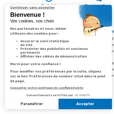
Satisfait
Service client
ou remboursé
à votre écoute
Votre commande
Nos ser
Suivi de commande
Besoin d
Livraison
Abonneme
Paiement facilité
Désabonn
Satisfait ou remboursé, retour ou échange
Contact
Codes promotionnels
1ère visi
Informations environnementales des
Commande
produits
Question
Suivez-nous