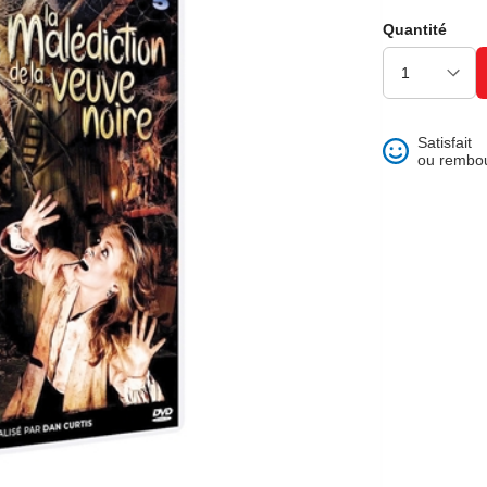
ons et best of
Quantité
Satisfait
ou rembo
 folklore