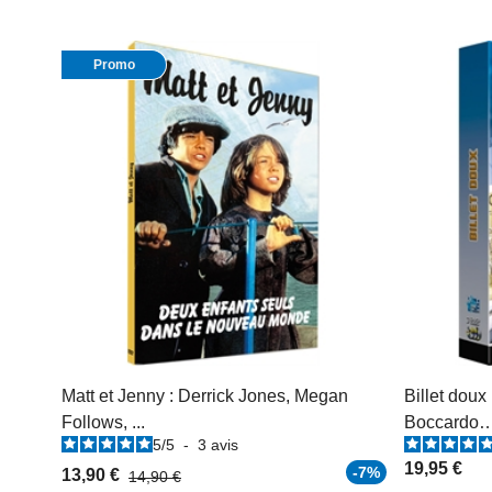
Promo
Matt et Jenny : Derrick Jones, Megan
Billet doux
Follows, ...
Boccardo
5
/
5
-
3
avis
19,95 €
-7%
13,90 €
14,90 €