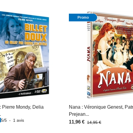
Promo
 : Pierre Mondy, Delia
Nana : Véronique Genest, Patr
…
Prejean...
5
/
5
-
1
avis
11,96 €
14,95 €