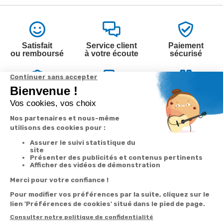
Satisfait
Service client
Paiement
ou remboursé
à votre écoute
sécurisé
Garantie
Livraison
Suivi de
2 ans
à la carte
commande
Votre
Nos services
Contactez-nous
commande
Besoin d'aide
Par
Messenger
Suivi de
Abonnement à la
commande
newsletter
Service
Téléphone
0.50€ /
:
0892 350
Livraison
Désabonnement à
min
+ prix
322
la newsletter
appel
Paiement facilité
Contact
Du lundi au