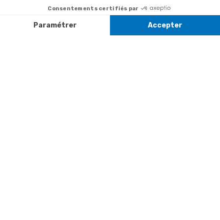
Satisfait ou
samedi de 8h à
remboursé, retour
1ère visite
20h
et le dimanche
ou échange
Commander à
de 9h à 13h
Codes
partir du catalogue
Par email :
promotionnels
Contactez-
Questions
nous
Informations
fréquentes
environnementales
Par courrier
des produits
:
Marianne
Mélodie -
59687 LILLE
CEDEX 9
A propos de
Suivez-nous
nous
Partenariats
Avis Clients
Données
Paramétrer
Mentions
Conditions
Access
personnelles et
les cookies
légales
générales de
cookies
vente