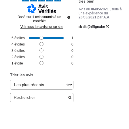
très bien
Avis du
06/05/2021
, suite à
une expérience du
Basé sur
1
avis soumis à un
20/03/2021
par
A.A.
contrôle
Utile
(0)
Signaler
Voir tous les avis sur ce site
5
étoiles
1
4
étoiles
0
3
étoiles
0
2
étoiles
0
1
étoile
0
Trier les avis