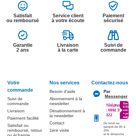
Satisfait
Service client
Paiement
ou remboursé
à votre écoute
sécurisé
Garantie
Livraison
Suivi de
2 ans
à la carte
commande
Votre
Nos services
Contactez-nous
commande
Besoin d'aide
Par
Messenger
Suivi de
Abonnement à la
commande
newsletter
Service
Téléphone
0.50€ /
:
0892 350
Livraison
Désabonnement à
min
+ prix
322
la newsletter
appel
Paiement facilité
Contact
Du lundi au
Satisfait ou
samedi de 8h à
remboursé, retour
1ère visite
20h
et le dimanche
ou échange