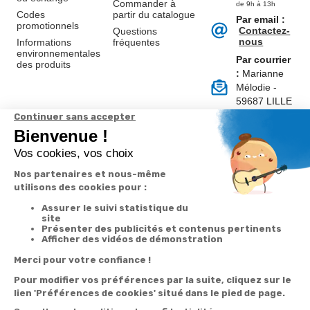
Commander à
de 9h à 13h
Codes
partir du catalogue
Par email :
promotionnels
Contactez-
Questions
nous
Informations
fréquentes
environnementales
Par courrier
des produits
:
Marianne
Mélodie -
59687 LILLE
CEDEX 9
A propos de
Suivez-nous
nous
Partenariats
Avis Clients
Données
Paramétrer
Mentions
Conditions
Access
personnelles et
les cookies
légales
générales de
cookies
vente