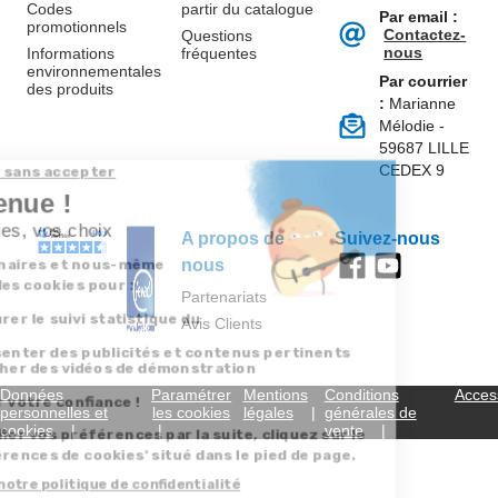
Codes
partir du catalogue
Par email :
promotionnels
Contactez-
Questions
nous
Informations
fréquentes
environnementales
Par courrier
des produits
:
Marianne
Mélodie -
59687 LILLE
CEDEX 9
A propos de
Suivez-nous
nous
Partenariats
Avis Clients
Données
Paramétrer
Mentions
Conditions
Access
personnelles et
les cookies
légales
générales de
cookies
vente