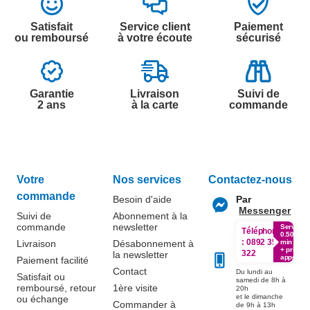
Satisfait
Service client
Paiement
ou remboursé
à votre écoute
sécurisé
Garantie
Livraison
Suivi de
2 ans
à la carte
commande
Votre
Nos services
Contactez-nous
commande
Besoin d'aide
Par
Messenger
Suivi de
Abonnement à la
commande
newsletter
Service
Téléphone
0.50€ /
:
0892 350
Livraison
Désabonnement à
min
+ prix
322
la newsletter
appel
Paiement facilité
Contact
Du lundi au
Satisfait ou
samedi de 8h à
remboursé, retour
1ère visite
20h
et le dimanche
ou échange
Commander à
de 9h à 13h