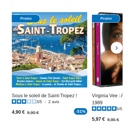
Promo
Promo
Sous le soleil de Saint-Tropez !
Virginia Vee : Anth
3
/
5
-
2
avis
1989
5
/
5
-
4
-51%
4,90 €
9,90 €
5,97 €
9,95 €