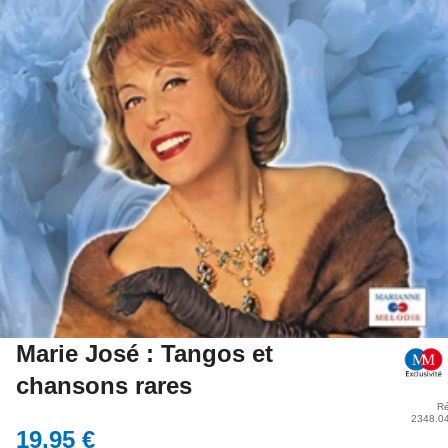
Marie José : Tangos et
chansons rares
Ré
2348.0
19,95 €