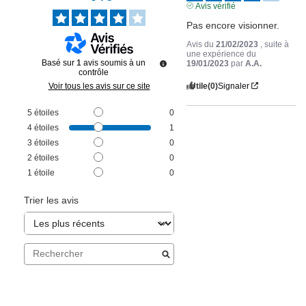
Avis vérifié
Pas encore visionner.
Avis du
21/02/2023
, suite à
une expérience du
Basé sur
1
avis soumis à un
19/01/2023
par
A.A.
contrôle
Utile
(0)
Signaler
Voir tous les avis sur ce site
5
étoiles
0
4
étoiles
1
3
étoiles
0
2
étoiles
0
1
étoile
0
Trier les avis