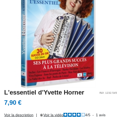
L'essentiel d'Yvette Horner
Réf. 1232.545
7,90 €
Voir la description
|
Voir la vidéo
4
/
5
-
1
avis