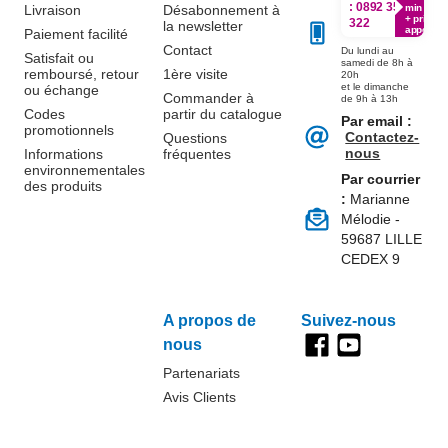
:
0892 350
Livraison
Désabonnement à
min
+ prix
322
la newsletter
appel
Paiement facilité
Contact
Du lundi au
Satisfait ou
samedi de 8h à
remboursé, retour
1ère visite
20h
et le dimanche
ou échange
Commander à
de 9h à 13h
Codes
partir du catalogue
Par email :
promotionnels
Contactez-
Questions
nous
Informations
fréquentes
environnementales
Par courrier
des produits
:
Marianne
Mélodie -
59687 LILLE
CEDEX 9
A propos de
Suivez-nous
nous
Partenariats
Avis Clients