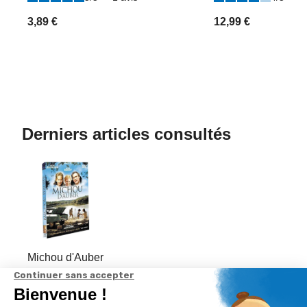
3,89 €
12,99 €
Derniers articles consultés
Michou d'Auber
: Gérard
Depardieu,
Nathalie Baye,