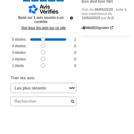
bon dvd bon film
Avis du
06/05/2020
, suite à
une expérience du
Basé sur
1
avis soumis à un
10/04/2020
par
A.A.
contrôle
Utile
(0)
Signaler
Voir tous les avis sur ce site
5
étoiles
1
4
étoiles
0
3
étoiles
0
2
étoiles
0
1
étoile
0
Trier les avis