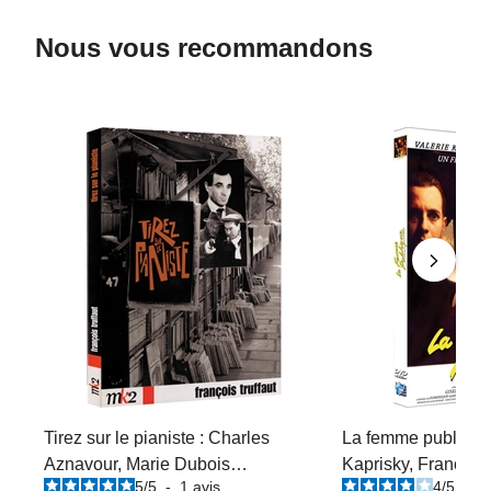
Nous vous recommandons
Tirez sur le pianiste : Charles
La femme publique 
Aznavour, Marie Dubois…
Kaprisky, Francis H
5
/
5
-
1
avis
4
/
5
-
1