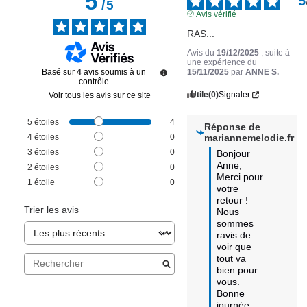
5
5
/
5
Avis vérifié
RAS...
Avis du
19/12/2025
, suite à
une expérience du
Basé sur
4
avis soumis à un
15/11/2025
par
ANNE S.
contrôle
Utile
(0)
Signaler
Voir tous les avis sur ce site
5
étoiles
4
Réponse de
4
étoiles
0
mariannemelodie.fr
3
étoiles
0
Bonjour 
Anne,  

2
étoiles
0
Merci pour 
1
étoile
0
votre 
retour ! 

Trier les avis
Nous 
sommes 
ravis de 
voir que 
tout va 
bien pour 
vous. 

Bonne 
journée,
