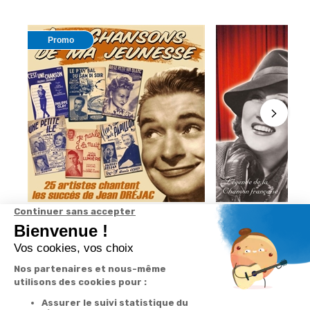
Promo
Jean Dréjac - Les Chansons de ma
Germaine Sablon :
jeunesse
Partisans - Légend
5
/
5
-
2
avis
française
5
/
5
-
1
-30%
6,93 €
9,90 €
7,90 €