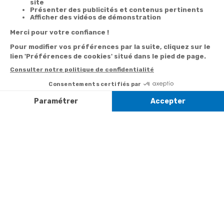
Derniers articles consultés
Mick Micheyl :
chante ses 50
succès
essentiels