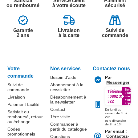
Satisfait
Service client
Paiement
ou remboursé
à votre écoute
sécurisé
Garantie
Livraison
Suivi de
2 ans
à la carte
commande
Votre
Nos services
Contactez-nous
commande
Besoin d'aide
Par
Messenger
Suivi de
Abonnement à la
commande
newsletter
Service
Téléphone
0.50€ /
:
0892 350
Livraison
Désabonnement à
min
+ prix
322
la newsletter
appel
Paiement facilité
Contact
Du lundi au
Satisfait ou
samedi de 8h à
remboursé, retour
1ère visite
20h
et le dimanche
ou échange
Commander à
de 9h à 13h
Codes
partir du catalogue
Par email :
promotionnels
Contactez-
Questions