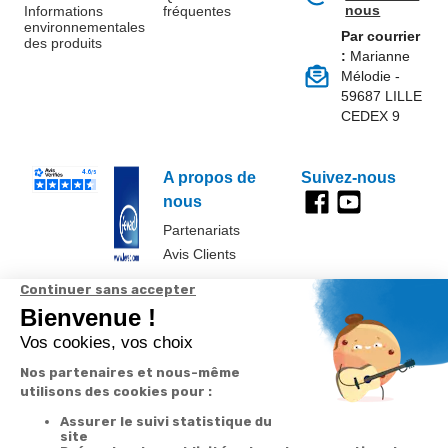
nous
Informations
fréquentes
environnementales
Par courrier
des produits
:
Marianne
Mélodie -
59687 LILLE
CEDEX 9
A propos de
Suivez-nous
nous
Partenariats
Avis Clients
Données
Paramétrer
Mentions
Conditions
Access
personnelles et
les cookies
légales
générales de
cookies
vente