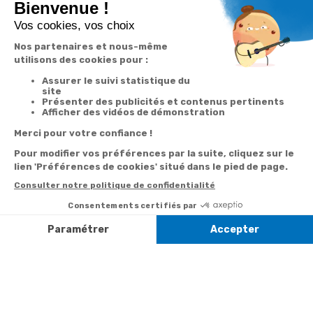
En renseignant votre adresse email vous acceptez de recevoir nos newsletters par
courrier électronique et vous prenez connaissance de notre
politique de
confidentialité
Satisfait
Service client
Paiement
ou remboursé
à votre écoute
sécurisé
Garantie
Livraison
Suivi de
2 ans
à la carte
commande
Votre
Nos services
Contactez-nous
commande
Besoin d'aide
Par
Messenger
Suivi de
Abonnement à la
commande
newsletter
Service
Téléphone