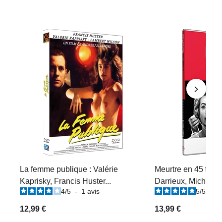
La femme publique : Valérie
Meurtre en 45 tours
Kaprisky, Francis Huster...
Darrieux, Michel Au
4
/
5
-
1
avis
5
/
5
-
2
12,99 €
13,99 €