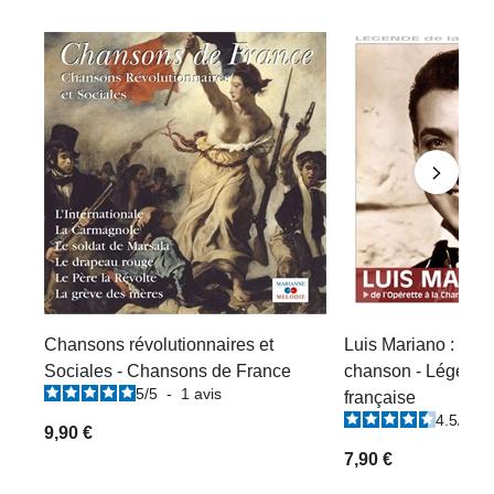
Chansons révolutionnaires et
Luis Mariano : De l'
Sociales - Chansons de France
chanson - Légende
5
/
5
-
1
avis
française
4.5
/
5
-
9,90 €
7,90 €