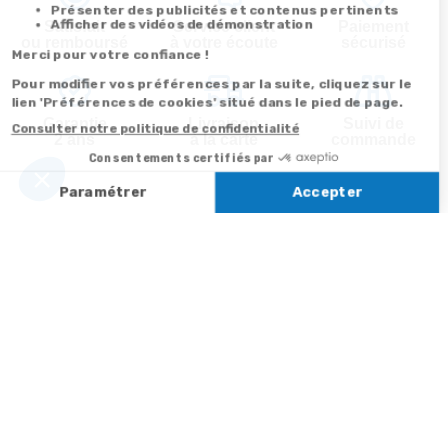
Satisfait
Service client
Paiement
ou remboursé
à votre écoute
sécurisé
Garantie
Livraison
Suivi de
2 ans
à la carte
commande
Votre
Nos services
Contactez-nous
commande
Besoin d'aide
Par
Messenger
Suivi de
Abonnement à la
commande
newsletter
Service
Téléphone
0.50€ /
:
0892 350
Livraison
Désabonnement à
min
+ prix
322
la newsletter
appel
Paiement facilité
Contact
Du lundi au
Satisfait ou
samedi de 8h à
remboursé, retour
1ère visite
20h
et le dimanche
ou échange
Commander à
de 9h à 13h
Codes
partir du catalogue