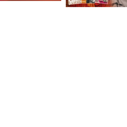
traordinaires
Francis Lopez : Les grandes o
4,50 €
7,50 €