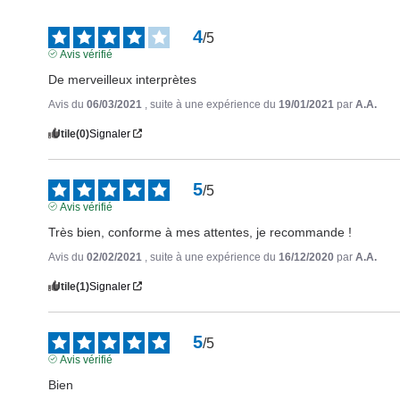
4
/
5
Avis vérifié
De merveilleux interprètes
Avis du
06/03/2021
, suite à une expérience du
19/01/2021
par
A.A.
Utile
(0)
Signaler
5
/
5
Avis vérifié
Très bien, conforme à mes attentes, je recommande !
Avis du
02/02/2021
, suite à une expérience du
16/12/2020
par
A.A.
Utile
(1)
Signaler
5
/
5
Avis vérifié
Bien