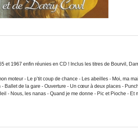
t 1967 enfin réunies en CD ! Inclus les titres de Bourvil, Darr
n moteur - Le p’tit coup de chance - Les abeilles - Moi, ma mais
on - Ballet de la gare - Ouverture - Un cœur à deux places - Pun
leil - Nous, les nanas - Quand je me donne - Pic et Pioche - Et mo