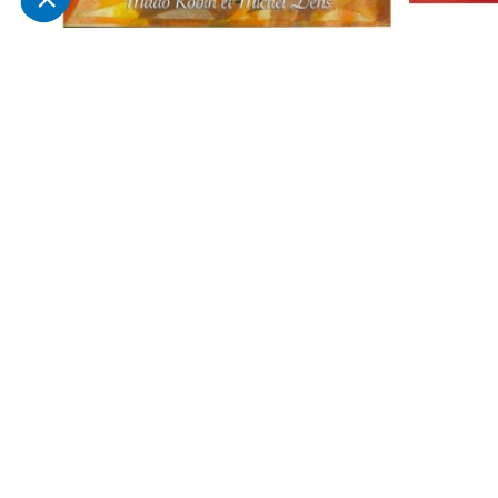
Valses de Vienne : Mado Robin, Michel
100 voix Ex
24,95 €
Dens, Erna Sack - Collection Opérette
3
/
5
-
1
avis
-30%
5,50 €
7,90 €
Derniers articles consultés