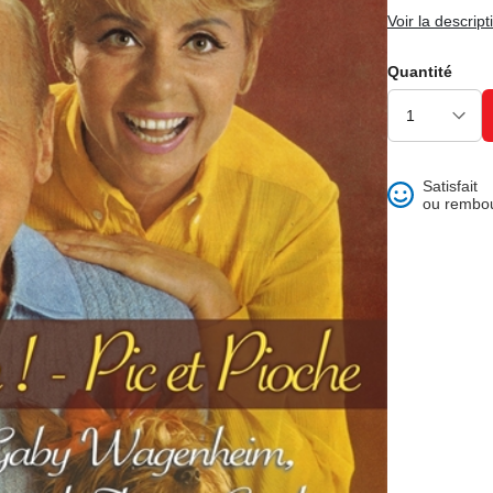
ons et best of
Voir la descript
Quantité
Satisfait
ou rembo
 folklore