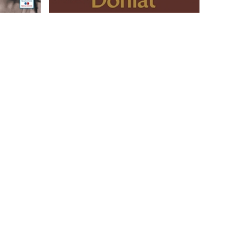
pérettes
Aimé Doniat : Chansons et Airs
-40%
d'Opérettes 1925 - Collection Les voix
d'Or
9,90 €