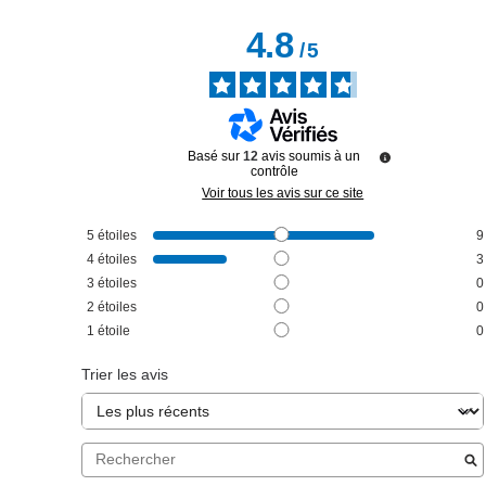
4.8
/
5
Basé sur
12
avis soumis à un
contrôle
Voir tous les avis sur ce site
5
étoiles
9
4
étoiles
3
3
étoiles
0
2
étoiles
0
1
étoile
0
Trier les avis