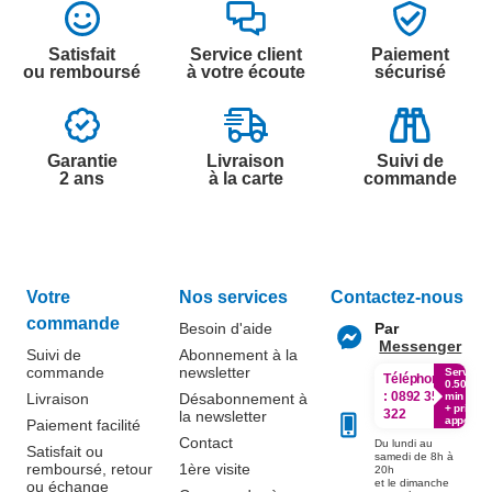
Satisfait
Service client
Paiement
ou remboursé
à votre écoute
sécurisé
Garantie
Livraison
Suivi de
2 ans
à la carte
commande
Votre
Nos services
Contactez-nous
commande
Besoin d'aide
Par
Messenger
Suivi de
Abonnement à la
commande
newsletter
Service
Téléphone
0.50€ /
:
0892 350
Livraison
Désabonnement à
min
+ prix
322
la newsletter
appel
Paiement facilité
Contact
Du lundi au
Satisfait ou
samedi de 8h à
remboursé, retour
1ère visite
20h
et le dimanche
ou échange