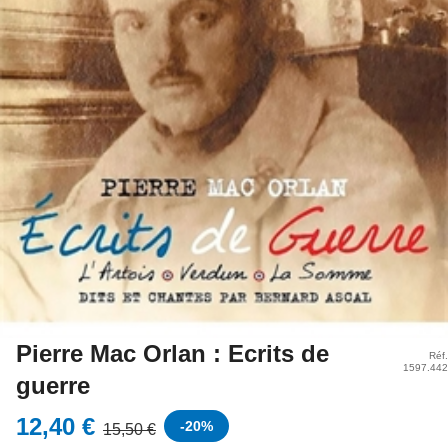
Pierre Mac Orlan : Ecrits de
Réf.
1597.442
guerre
12,40 €
-
20
%
15,50 €