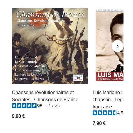
Chansons révolutionnaires et
Luis Mariano : De l'
Sociales - Chansons de France
chanson - Légende
5
/
5
-
1
avis
française
4.5
/
5
-
9,90 €
7,90 €