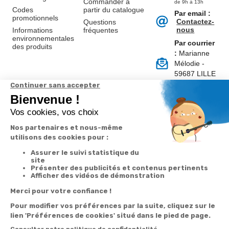
Commander à
de 9h à 13h
Codes
partir du catalogue
Par email :
promotionnels
Contactez-
Questions
nous
Informations
fréquentes
environnementales
Par courrier
des produits
:
Marianne
Mélodie -
59687 LILLE
CEDEX 9
A propos de
Suivez-nous
nous
Partenariats
Avis Clients
Données
Paramétrer
Mentions
Conditions
Access
personnelles et
les cookies
légales
générales de
cookies
vente