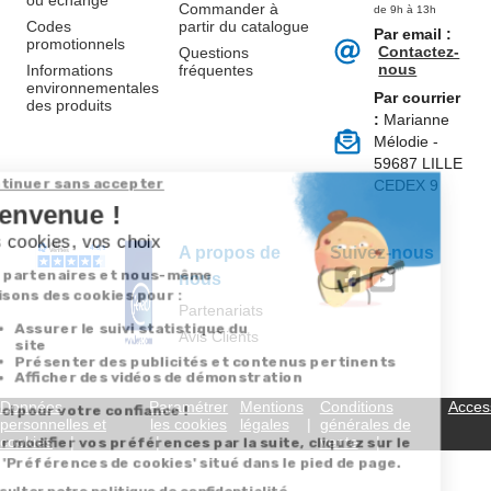
ou échange
Commander à
de 9h à 13h
Codes
partir du catalogue
Par email :
promotionnels
Contactez-
Questions
nous
Informations
fréquentes
environnementales
Par courrier
des produits
:
Marianne
Mélodie -
59687 LILLE
CEDEX 9
A propos de
Suivez-nous
nous
Partenariats
Avis Clients
Données
Paramétrer
Mentions
Conditions
Access
personnelles et
les cookies
légales
générales de
cookies
vente