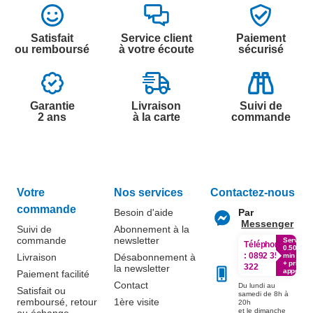
Satisfait
Service client
Paiement
ou remboursé
à votre écoute
sécurisé
Garantie
Livraison
Suivi de
2 ans
à la carte
commande
Votre
Nos services
Contactez-nous
commande
Besoin d'aide
Par
Messenger
Suivi de
Abonnement à la
commande
newsletter
Service
Téléphone
0.50€ /
:
0892 350
Livraison
Désabonnement à
min
+ prix
322
la newsletter
appel
Paiement facilité
Contact
Du lundi au
Satisfait ou
samedi de 8h à
remboursé, retour
1ère visite
20h
et le dimanche