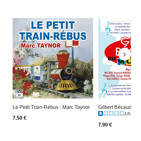
Le Petit Train-Rébus : Marc Taynor
Gilbert Bécaud : E
1
/
5
-
1
7,50 €
7,90 €