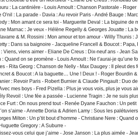
ru : La cantinière - Louis Arnoult : Chanson Pastorale - Roger
 O'nil : La parade - Davia : Au revoir Paris - André Bauge : Mar
redy : Mon amant ce sera toi - Marguerite Deval : La biguine de m
Jane Marnac : Je veux - Hélène Regelly & Georges Jouatte : La bo
Navarre & M. Rossini : Mon amour et ton amour - Willy Thunis : 
tty : Dans sa baignoire - Jacqueline Francell & Boucot : Papa, 
g : Viens, viens aimer - Eliane De Creus : Dix-neuf ans - Jean Sa
Quand on se promène - Louis Arnoult : Ne t’aurai-je qu’une foi
roses - Rita Georg : Chanson de Nelly - Max Daugey : Il pleut de
encret & Boucot : A la baguette… Une ! Deux ! - Roger Bourdin &
anier : Revoir Paris - Robert Burnier & Claude Pingault : Duo de 
Avec mes boys - Fred Pizella : Plus je vous vois, plus je vous aim
y Revoil : Une fée a passée - Lucienne Tragin : Je ne suis plus d
lice Furt : On nous prend tout - Renée Dyane Fauchon : Un petit n
n s’aime - Annette Doria & Adrien Lamy : Sous les palétuviers
orges Milton : Un p’tit bout d’homme - Christiane Nere : Quand o
Huguette Gregory : A Suburre -
ssez-vous celui que j’aime - Jose Janson : La plus aimée - Jean