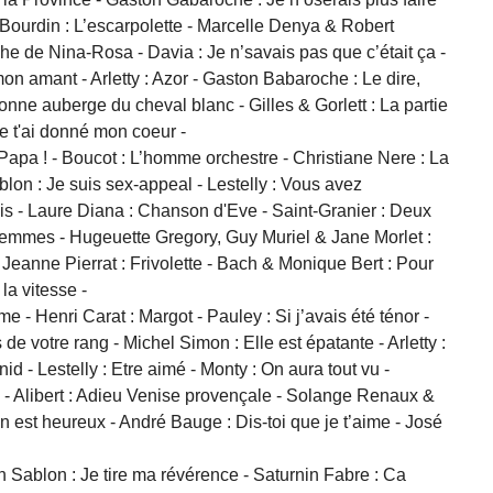
 Bourdin : L’escarpolette - Marcelle Denya & Robert
che de Nina-Rosa - Davia : Je n’savais pas que c’était ça -
on amant - Arletty : Azor - Gaston Babaroche : Le dire,
nne auberge du cheval blanc - Gilles & Gorlett : La partie
Je t'ai donné mon coeur -
Papa ! - Boucot : L’homme orchestre - Christiane Nere : La
blon : Je suis sex-appeal - Lestelly : Vous avez
s - Laure Diana : Chanson d'Eve - Saint-Granier : Deux
s femmes - Hugeuette Gregory, Guy Muriel & Jane Morlet :
 Jeanne Pierrat : Frivolette - Bach & Monique Bert : Pour
la vitesse -
e - Henri Carat : Margot - Pauley : Si j’avais été ténor -
e votre rang - Michel Simon : Elle est épatante - Arletty :
id - Lestelly : Etre aimé - Monty : On aura tout vu -
 - Alibert : Adieu Venise provençale - Solange Renaux &
n est heureux - André Bauge : Dis-toi que je t’aime - José
 Sablon : Je tire ma révérence - Saturnin Fabre : Ca