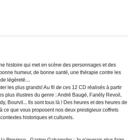
Une histoire qui met en scène des personnages et des
bonne humeur, de bonne santé, une thérapie contre les
e de légèreté…
ter les plus grands! Au fil de ces 12 CD réalisés à partir
s plus illustres du genre : André Baugé, Fanély Revoil,
 Bourvil... Ils sont tous là ! Des heures et des heures de
là ce que vous proposent nos deux prestigieux coffrets
contextes historiques et culturels.
la Province - Gaston Gabaroche : Je n’oserais plus faire