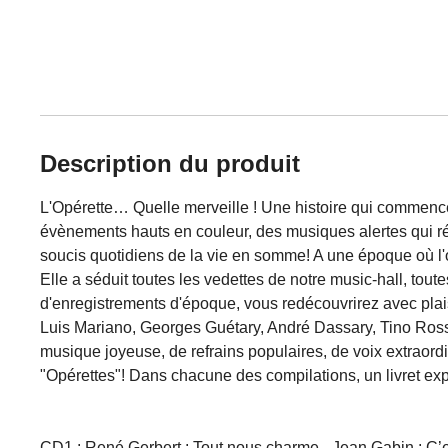
Description du produit
L'Opérette… Quelle merveille ! Une histoire qui commence
évènements hauts en couleur, des musiques alertes qui r
soucis quotidiens de la vie en somme! A une époque où l'
Elle a séduit toutes les vedettes de notre music-hall, toute
d'enregistrements d'époque, vous redécouvrirez avec plais
Luis Mariano, Georges Guétary, André Dassary, Tino Rossi,
musique joyeuse, de refrains populaires, de voix extraord
"Opérettes"! Dans chacune des compilations, un livret expli
CD1 : René Gerbert : Tout nous charme - Jean Gabin : C’e