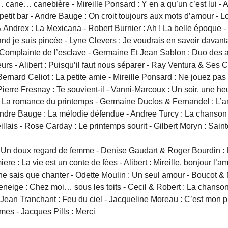
e… cane… canebière - Mireille Ponsard : Y en a qu’un c’est lui 
 petit bar - Andre Bauge : On croit toujours aux mots d’amour - 
 Andrex : La Mexicana - Robert Burnier : Ah ! La belle époque -
d je suis pincée - Lyne Clevers : Je voudrais en savoir davanta
 Complainte de l’esclave - Germaine Et Jean Sablon : Duo des 
urs - Alibert : Puisqu’il faut nous séparer - Ray Ventura & Ses C
 Bernard Celiot : La petite amie - Mireille Ponsard : Ne jouez pa
erre Fresnay : Te souvient-il - Vanni-Marcoux : Un soir, une heur
 : La romance du printemps - Germaine Duclos & Fernandel : L’a
ndre Bauge : La mélodie défendue - Andree Turcy : La chanson de
illais - Rose Carday : Le printemps sourit - Gilbert Moryn : Sa
 : Un doux regard de femme - Denise Gaudart & Roger Bourdin : 
ere : La vie est un conte de fées - Alibert : Mireille, bonjour l’a
 ne sais que chanter - Odette Moulin : Un seul amour - Boucot
 Deneige : Chez moi… sous les toits - Cecil & Robert : La chanso
Jean Tranchant : Feu du ciel - Jacqueline Moreau : C’est mon p
mes - Jacques Pills : Merci