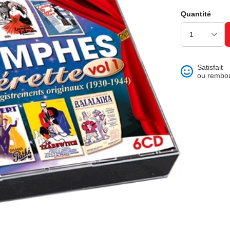
ons et best of
Quantité
Satisfait
ou rembo
 folklore