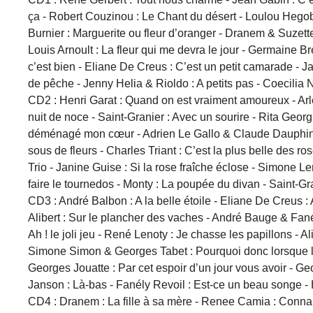
ça - Robert Couzinou : Le Chant du désert - Loulou Hegobu
Burnier : Marguerite ou fleur d’oranger - Dranem & Suzette
Louis Arnoult : La fleur qui me devra le jour - Germaine B
c’est bien - Eliane De Creus : C’est un petit camarade - 
de pêche - Jenny Helia & Rioldo : A petits pas - Coecilia 
CD2 : Henri Garat : Quand on est vraiment amoureux - Arle
nuit de noce - Saint-Granier : Avec un sourire - Rita Geor
déménagé mon cœur - Adrien Le Gallo & Claude Dauphin : 
sous de fleurs - Charles Triant : C’est la plus belle des 
Trio - Janine Guise : Si la rose fraîche éclose - Simone L
faire le tournedos - Monty : La poupée du divan - Saint-Gr
CD3 : André Balbon : A la belle étoile - Eliane De Creus : 
Alibert : Sur le plancher des vaches - André Bauge & Fanél
Ah ! le joli jeu - René Lenoty : Je chasse les papillons - A
Simone Simon & Georges Tabet : Pourquoi donc lorsque l’o
Georges Jouatte : Par cet espoir d’un jour vous avoir - Ge
Janson : Là-bas - Fanély Revoil : Est-ce un beau songe - 
CD4 : Dranem : La fille à sa mère - Renee Camia : Connai