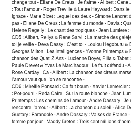
change tout - Eliane De Creus : Je t’aime - Alibert : Can
: Tout l’amour - Roger Treville & Laure Hayward : Dans le
Ignace - Marie Bizet : Lequel des deux - Simone Lencret &
pas - Eliane De Creus : La femme du monde - Davia : Quan
Helene Regelly : Le chant des tropiques - Jean Lumiere :
CD5 : Alibert, Rellys & Rene Sarvil : La marche des galéje
toi je veille - Deva Dassy : C’est toi - Loulou Hegoburu &
Georges Milton : Les intelligences - Yvonne Printemps & Pi
chanson des Quat’ Z’Arts - Lucienne Boyer, Pills & Tabet
Paule Drevet & Yves Le Marc’hadour : Le fruit défendu - A
Rose Carday : Ca - Alibert : La chanson des cireurs marse
l’amour veut que l’on se rencontre -
CD6 : Mireille Ponsard : Ca fait boum - Xavier Lemercier
: Pot-pourri - Reda Caire : Sur la route blanche - Jean Lumi
Printemps : Les chemins de l’amour - Andre Dassary : Je
rencontre l’amour - Alibert : La chanson du soleil - Alice
Guetary : Farandole - Andre Dassary : Valses de France - 
femme par jour - Maddy Breton : Trois cent millions d’hom