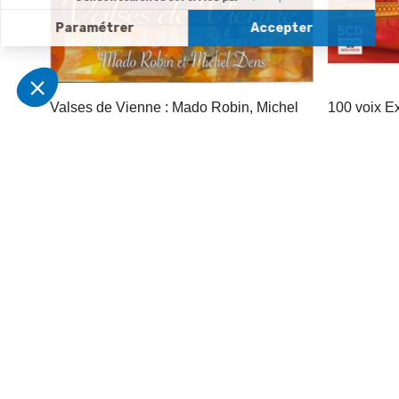
Valses de Vienne : Mado Robin, Michel
100 voix Ex
24,95 €
Dens, Erna Sack - Collection Opérette
3
/
5
-
1
avis
-30%
5,50 €
7,90 €
Derniers articles consultés