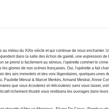
 au milieu du XIXe siècle et qui continue de nous enchanter. 
épandent dans la salle des échos de gaieté, une expression de 
on se prend si facilement au sérieux, l'opérette commet le crim
s les gloires de nos scènes françaises. Oui, l'opérette a fait chan
ir des airs immortels et des voix légendaires, quelques-unes de
 Paulette Merval & Marcel Merkès, Armand Mestral, Annie Cordy,
inaires que vous écouterez et réécouterez sans vous lasser, voi
catif richement illustré vous restituera les ouvrages dans leurs 
st chouette d’être un Monsieur - Eliane De Creus : Rondeau de 