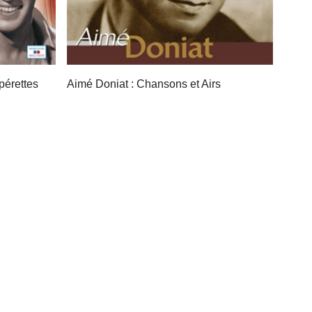
pérettes
Aimé Doniat : Chansons et Airs
-40%
d'Opérettes 1925 - Collection Les voix
d'Or
9,90 €