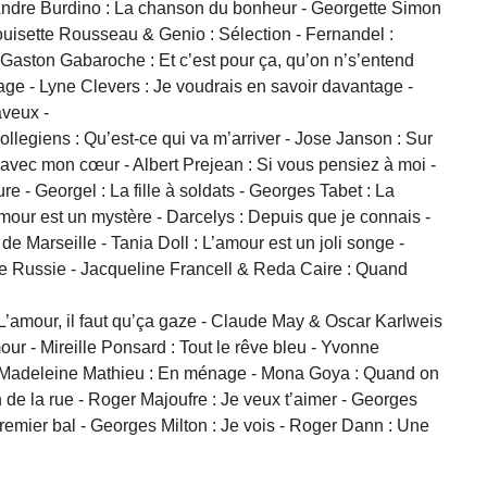
- Andre Burdino : La chanson du bonheur - Georgette Simon
Louisette Rousseau & Genio : Sélection - Fernandel :
 Gaston Gabaroche : Et c’est pour ça, qu’on n’s’entend
ge - Lyne Clevers : Je voudrais en savoir davantage -
aveux -
ollegiens : Qu’est-ce qui va m’arriver - Jose Janson : Sur
s avec mon cœur - Albert Prejean : Si vous pensiez à moi -
e - Georgel : La fille à soldats - Georges Tabet : La
mour est un mystère - Darcelys : Depuis que je connais -
 Marseille - Tania Doll : L’amour est un joli songe -
inte Russie - Jacqueline Francell & Reda Caire : Quand
L’amour, il faut qu’ça gaze - Claude May & Oscar Karlweis
mour - Mireille Ponsard : Tout le rêve bleu - Yvonne
 & Madeleine Mathieu : En ménage - Mona Goya : Quand on
n de la rue - Roger Majoufre : Je veux t’aimer - Georges
remier bal - Georges Milton : Je vois - Roger Dann : Une