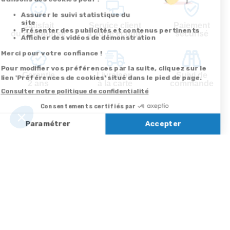
Satisfait
Service client
Paiement
ou remboursé
à votre écoute
sécurisé
Garantie
Livraison
Suivi de
2 ans
à la carte
commande
Votre
Nos services
Contactez-nous
commande
Besoin d'aide
Par
Messenger
Suivi de
Abonnement à la
commande
newsletter
Service
Téléphone
0.50€ /
:
0892 350
Livraison
Désabonnement à
min
+ prix
322
la newsletter
appel
Paiement facilité
Contact
Du lundi au
Satisfait ou
samedi de 8h à
remboursé, retour
1ère visite
20h
et le dimanche
ou échange