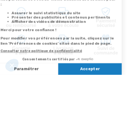
Satisfait
Service client
Paiement
ou remboursé
à votre écoute
sécurisé
Garantie
Livraison
Suivi de
2 ans
à la carte
commande
Votre
Nos services
Contactez-nous
commande
Besoin d'aide
Par
Messenger
Suivi de
Abonnement à la
commande
newsletter
Service
Téléphone
0.50€ /
:
0892 350
Livraison
Désabonnement à
min
+ prix
322
la newsletter
appel
Paiement facilité
Contact
Du lundi au
Satisfait ou
samedi de 8h à