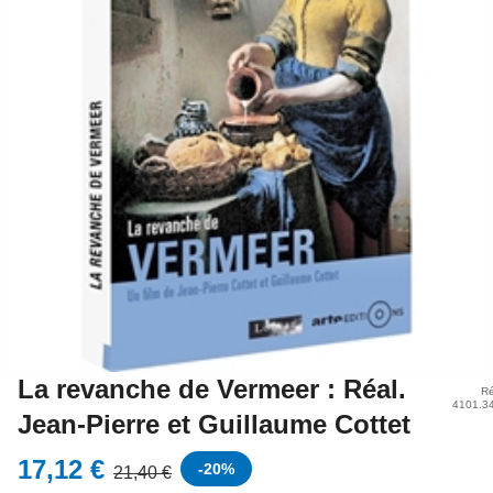
La revanche de Vermeer : Réal.
Ré
4101.3
Jean-Pierre et Guillaume Cottet
17,12 €
-
20
%
21,40 €