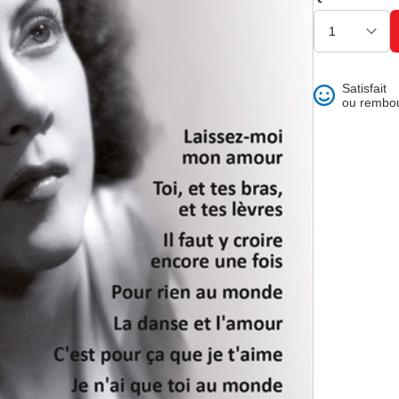
ons et best of
Satisfait
ou rembo
 folklore