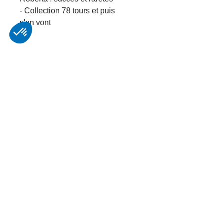
- Collection 78 tours et puis
s'en vont
In
En renseignant votre adresse email vous ac