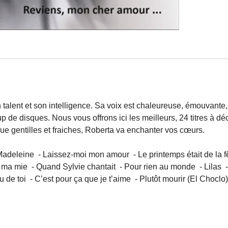
talent et son intelligence. Sa voix est chaleureuse, émouvante, 
 de disques. Nous vous offrons ici les meilleurs, 24 titres à d
eue gentilles et fraiches, Roberta va enchanter vos cœurs.
deleine - Laissez-moi mon amour - Le printemps était de la fête -
e, ma mie - Quand Sylvie chantait - Pour rien au monde - Lilas -
 de toi - C’est pour ça que je t’aime - Plutôt mourir (El Chocl