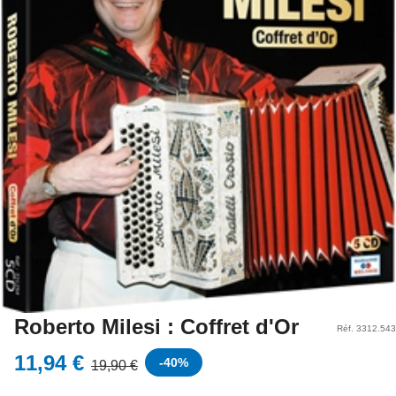
Roberto Milesi : Coffret d'Or
Réf. 3312.543
11,94 €
-
40
%
19,90 €