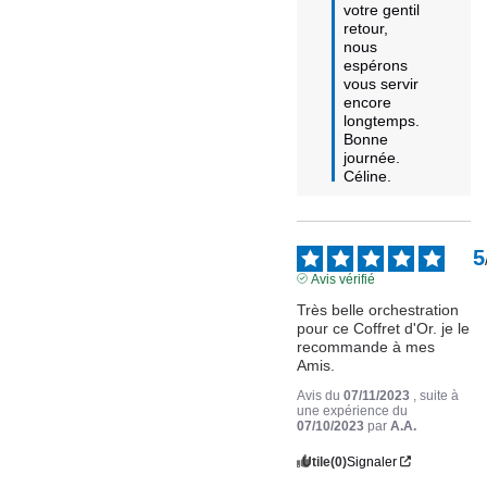
votre gentil 
retour, 
nous 
espérons 
vous servir 
encore 
longtemps.

Bonne 
journée.

Céline.
5
Avis vérifié
Très belle orchestration 
pour ce Coffret d'Or. je le 
recommande à mes 
Amis.
Avis du
07/11/2023
, suite à
une expérience du
07/10/2023
par
A.A.
Utile
(0)
Signaler