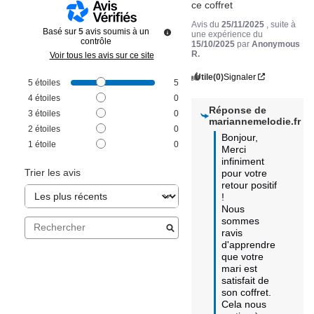
ce coffret
Avis du
25/11/2025
, suite à
Basé sur
5
avis soumis à un
une expérience du
contrôle
15/10/2025
par
Anonymous
R.
Voir tous les avis sur ce site
Utile
(0)
Signaler
5
étoiles
5
4
étoiles
0
Réponse de
3
étoiles
0
mariannemelodie.fr
2
étoiles
0
Bonjour,

1
étoile
0
Merci 
infiniment 
Trier les avis
pour votre 
retour positif 
! 

Nous 
sommes 
ravis 
d'apprendre 
que votre 
mari est 
satisfait de 
son coffret. 

Cela nous 