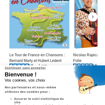
Le Tour de France en Chansons :
Nicolas Rapicault 
Bernard Marly et Hubert Ledent
Folie
5
/
5
-
1
avis
5
/
5
-
2
-38%
4,90 €
7,50 €
7,90 €