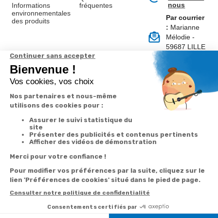
nous
Informations
fréquentes
environnementales
Par courrier
des produits
:
Marianne
Mélodie -
59687 LILLE
CEDEX 9
A propos de
Suivez-nous
nous
Partenariats
Avis Clients
Données
Paramétrer
Mentions
Conditions
Access
personnelles et
les cookies
légales
générales de
cookies
vente