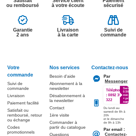
Satisfait
Service client
Paiement
ou remboursé
à votre écoute
sécurisé
Garantie
Livraison
Suivi de
2 ans
à la carte
commande
Votre
Nos services
Contactez-nous
commande
Besoin d'aide
Par
Messenger
Suivi de
Abonnement à la
commande
newsletter
Service
Téléphone
0.50€ /
:
0892 350
Livraison
Désabonnement à
min
+ prix
322
la newsletter
appel
Paiement facilité
Contact
Du lundi au
Satisfait ou
samedi de 8h à
remboursé, retour
1ère visite
20h
et le dimanche
ou échange
Commander à
de 9h à 13h
Codes
partir du catalogue
Par email :
promotionnels
Contactez-
Questions