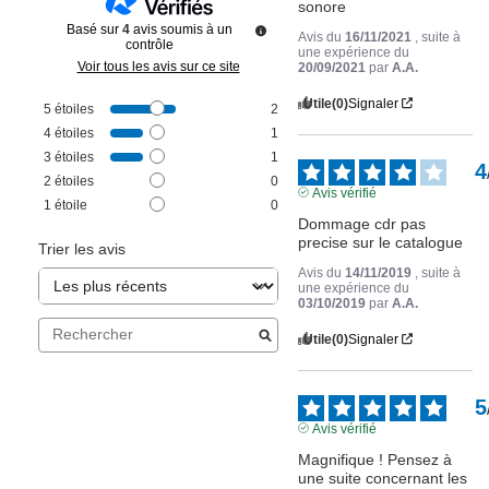
sonore
Basé sur
4
avis soumis à un
Avis du
16/11/2021
, suite à
contrôle
une expérience du
Voir tous les avis sur ce site
20/09/2021
par
A.A.
Utile
(0)
Signaler
5
étoiles
2
4
étoiles
1
3
étoiles
1
4
2
étoiles
0
Avis vérifié
1
étoile
0
Dommage cdr pas 
precise sur le catalogue
Trier les avis
Avis du
14/11/2019
, suite à
une expérience du
03/10/2019
par
A.A.
Utile
(0)
Signaler
5
Avis vérifié
Magnifique ! Pensez à 
une suite concernant les 