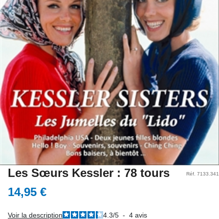
Les Sœurs Kessler : 78 tours
Réf. 7133.341
14,95 €
Voir la description
4.3
/
5
-
4
avis