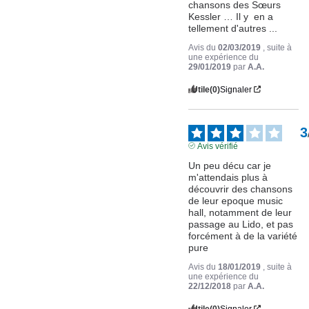
chansons des Sœurs 
Kessler … Il y  en a 
tellement d'autres ...
Avis du
02/03/2019
, suite à
une expérience du
29/01/2019
par
A.A.
Utile
(0)
Signaler
3
Avis vérifié
Un peu décu car je 
m'attendais plus à 
découvrir des chansons 
de leur epoque music 
hall, notamment de leur 
passage au Lido, et pas 
forcément à de la variété 
pure
Avis du
18/01/2019
, suite à
une expérience du
22/12/2018
par
A.A.
Utile
(0)
Signaler