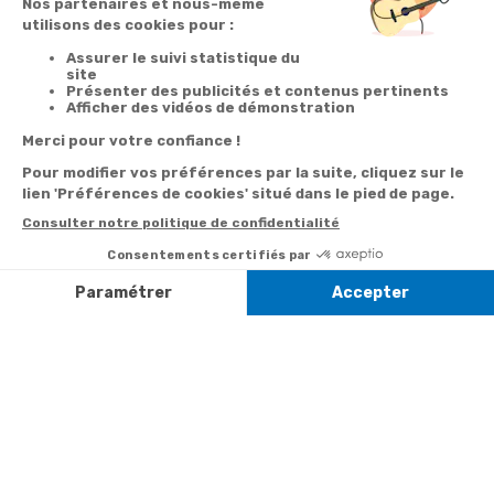
Votre
Nos services
Contactez-nous
commande
Besoin d'aide
Par
Messenger
Suivi de
Abonnement à la
commande
newsletter
Service
Téléphone
0.50€ /
:
0892 350
Livraison
Désabonnement à
min
+ prix
322
la newsletter
appel
Paiement facilité
Contact
Du lundi au
Satisfait ou
samedi de 8h à
remboursé, retour
1ère visite
20h
et le dimanche
ou échange
Commander à
de 9h à 13h
Codes
partir du catalogue
Par email :
promotionnels
Contactez-
Questions
nous
Informations
fréquentes
environnementales
Par courrier
des produits
:
Marianne
Mélodie -
59687 LILLE
CEDEX 9
A propos de
Suivez-nous