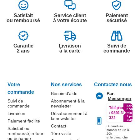
Satisfait
Service client
Paiement
ou remboursé
à votre écoute
sécurisé
Garantie
Livraison
Suivi de
2 ans
à la carte
commande
Votre
Nos services
Contactez-nous
commande
Besoin d'aide
Par
Messenger
Suivi de
Abonnement à la
commande
newsletter
Service
Téléphone
0.50€ /
:
0892 350
Livraison
Désabonnement à
min
+ prix
322
la newsletter
appel
Paiement facilité
Contact
Du lundi au
Satisfait ou
samedi de 8h à
remboursé, retour
1ère visite
20h
et le dimanche
ou échange