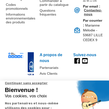
Commander à
de 9h à 13h
Codes
partir du catalogue
Par email :
promotionnels
Contactez-
Questions
nous
Informations
fréquentes
environnementales
Par courrier
des produits
:
Marianne
Mélodie -
59687 LILLE
CEDEX 9
A propos de
Suivez-nous
nous
Partenariats
Avis Clients
Données
Paramétrer
Mentions
Conditions
Access
personnelles et
les cookies
légales
générales de
cookies
vente