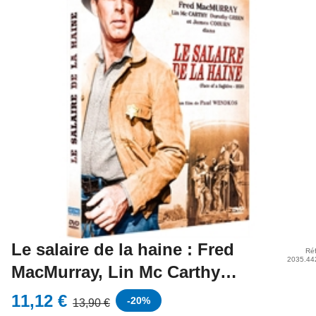
Le salaire de la haine : Fred
Réf
2035.44
MacMurray, Lin Mc Carthy…
11,12 €
-
20
%
13,90 €