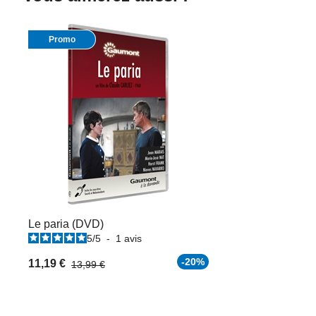
Promo
Le paria (DVD)
5
/
5
-
1
avis
-20%
11,19 €
13,99 €