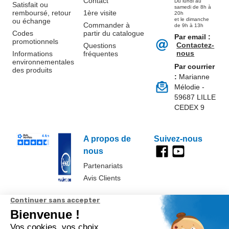
Contact
Du lundi au
Satisfait ou
samedi de 8h à
remboursé, retour
1ère visite
20h
et le dimanche
ou échange
Commander à
de 9h à 13h
Codes
partir du catalogue
Par email :
promotionnels
Contactez-
Questions
nous
Informations
fréquentes
environnementales
Par courrier
des produits
:
Marianne
Mélodie -
59687 LILLE
CEDEX 9
A propos de
Suivez-nous
nous
Partenariats
Avis Clients
Données
Paramétrer
Mentions
Conditions
Access
personnelles et
les cookies
légales
générales de
cookies
vente